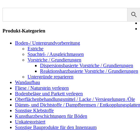
Produkt-Kategorien
Boden-/ Untergrundvorbereitung
Estriche
Spachtel- / Ausgleichmassen
Vorstriche / Grundierungen
Dispersionsbasierte Vorstriche / Grundierungen
Reaktionsharzbasierte Vorstriche / Grundierungen
Untergründe reparieren
Wandaufbau
Fliese / Naturstein verlegen
Bodenbeläge und Parkett verlegen
Oberflächenbehandlungsmittel / Lacke / Versiegelungen /Öle
Dämm- und Dichtstoffe / Dampfbremsen / Entkopplungsplatte
Sonstige Klebstoffe
Kunstharzbeschichtungen für Böden
Unkategorisiert
Sonstige Bauprodukte für den Innenraum