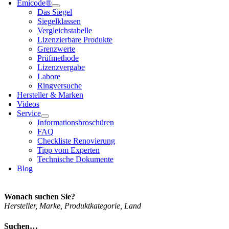
Emi­code®
Das Sie­gel
Sie­gel­klas­sen
Ver­gleichs­ta­bel­le
Lizen­zier­ba­re Pro­duk­te
Grenz­wer­te
Prüf­me­tho­de
Lizenz­ver­ga­be
Labo­re
Ring­ver­su­che
Her­stel­ler & Mar­ken
Vide­os
Ser­vice
Infor­ma­ti­ons­bro­schü­ren
FAQ
Check­lis­te Reno­vie­rung
Tipp vom Exper­ten
Tech­ni­sche Doku­men­te
Blog
Wonach suchen Sie?
Her­stel­ler, Mar­ke, Pro­dukt­ka­te­go­rie, Land
Suchen…