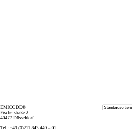
EMICODE®
Fischer­stra­ße 2
40477 Düs­sel­dorf
Tel.: +49 (0)211 843 449 – 01