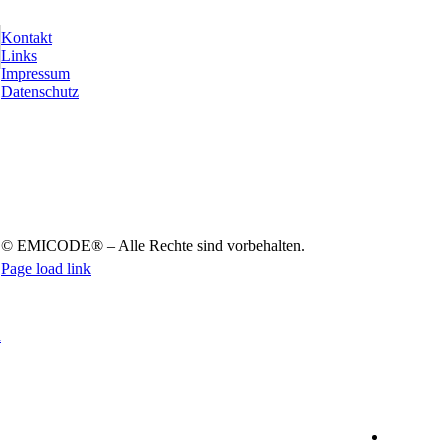
info@emicode.com
Kon­takt
Links
Impres­sum
Daten­schutz
© EMICODE® – Alle Rech­te sind vor­be­hal­ten.
Page load link
Nach
oben
n