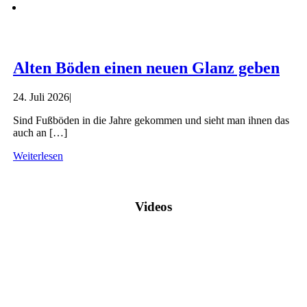
Alten Böden einen neuen Glanz geben
24. Juli 2026
|
Sind Fuß­bö­den in die Jah­re gekom­men und sieht man ihnen das
auch an […]
Wei­ter­le­sen
Videos