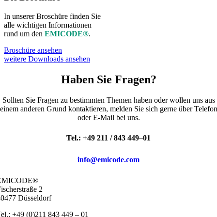
In unse­rer Bro­schü­re fin­den Sie
alle wich­ti­gen Infor­ma­tio­nen
rund um den
EMICODE®
.
Bro­schü­re anse­hen
wei­te­re Down­loads anse­hen
Haben Sie Fragen?
Soll­ten Sie Fra­gen zu bestimm­ten The­men haben oder wol­len uns aus
einem ande­ren Grund kon­tak­tie­ren, mel­den Sie sich ger­ne über Tele­fo
oder E‑Mail bei uns.
Tel.: +49 211 / 843 449–01
info@emicode.com
EMICODE®
ischer­stra­ße 2
0477 Düs­sel­dorf
el.: +49 (0)211 843 449 – 01