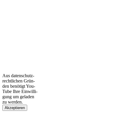
Aus daten­schutz­
recht­li­chen Grün­
den benö­tigt You­
Tube Ihre Ein­wil­li­
gung um gela­den
zu wer­den.
Akzeptieren