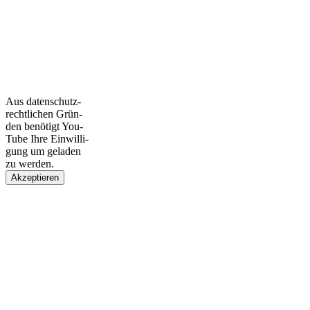
Aus daten­schutz­
recht­li­chen Grün­
den benö­tigt You­
Tube Ihre Ein­wil­li­
gung um gela­den
zu wer­den.
Akzeptieren