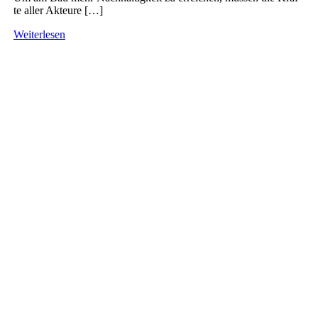
te aller Akteu­re […]
Wei­ter­le­sen