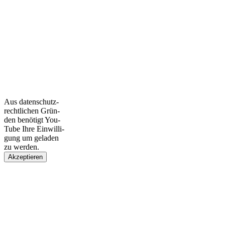
Aus daten­schutz­
recht­li­chen Grün­
den benö­tigt You­
Tube Ihre Ein­wil­li­
gung um gela­den
zu wer­den.
Akzeptieren