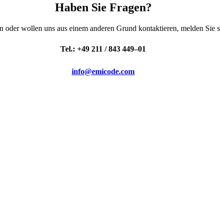
Haben Sie Fragen?
 oder wol­len uns aus einem ande­ren Grund kon­tak­tie­ren, mel­den Sie s
Tel.: +49 211 / 843 449–01
info@emicode.com