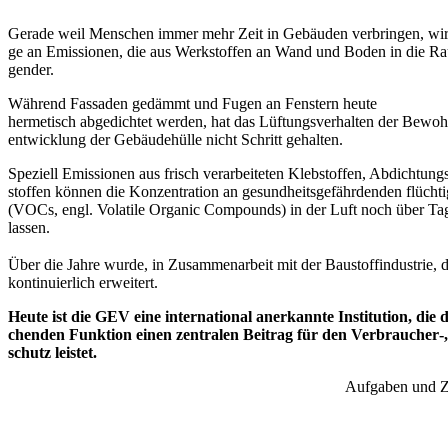
Gera­de weil Men­schen immer mehr Zeit in Gebäu­den ver­brin­gen, wi
ge an Emis­sio­nen, die aus Werk­stof­fen an Wand und Boden in die Ra
gen­der.
Wäh­rend Fas­sa­den gedämmt und Fugen an Fens­tern heu­te
her­me­tisch abge­dich­tet wer­den, hat das Lüf­tungs­ver­hal­ten der Bewoh­
ent­wick­lung der Gebäu­de­hül­le nicht Schritt gehal­ten.
Spe­zi­ell Emis­sio­nen aus frisch ver­ar­bei­te­ten Kleb­stof­fen, Abdich­tu
stof­fen kön­nen die Kon­zen­tra­ti­on an gesund­heits­ge­fähr­den­den flüch­t
(VOCs, engl. Vola­ti­le Orga­nic Com­pounds) in der Luft noch über Ta
las­sen.
Über die Jah­re wur­de, in Zusam­men­ar­beit mit der Bau­stoff­in­dus­tr
kon­ti­nu­ier­lich erwei­tert.
Heu­te ist die GEV eine inter­na­tio­nal aner­kann­te Insti­tu­ti­on, d
chen­den Funk­ti­on einen zen­tra­len Bei­trag für den Verbraucher
schutz leis­tet.
Auf­ga­ben und Zie