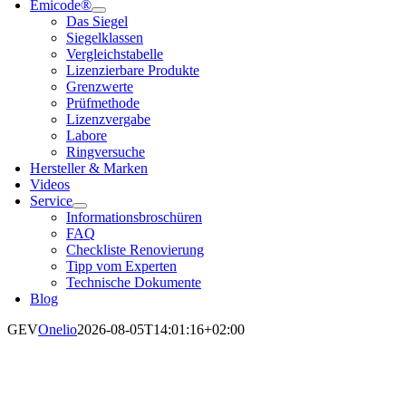
Emi­code®
Das Sie­gel
Sie­gel­klas­sen
Ver­gleichs­ta­bel­le
Lizen­zier­ba­re Pro­duk­te
Grenz­wer­te
Prüf­me­tho­de
Lizenz­ver­ga­be
Labo­re
Ring­ver­su­che
Her­stel­ler & Mar­ken
Vide­os
Ser­vice
Infor­ma­ti­ons­bro­schü­ren
FAQ
Check­lis­te Reno­vie­rung
Tipp vom Exper­ten
Tech­ni­sche Doku­men­te
Blog
GEV
Onelio
2026-08-05T14:01:16+02:00