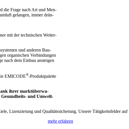
rd die Fra­ge nach Art und Men­
um­luft gelan­gen, immer drän­
ner mit der tech­ni­schen Wei­ter­
ngs­sys­te­men und ande­ren Bau­
i­gen orga­ni­schen Ver­bin­dun­gen
ge nach dem Ein­bau anstei­gen
®
ie, die EMICODE
-Pro­dukt­pa­let­te
ie dank ihrer markt­über­wa­
‑, Gesund­heits- und Umwelt­
­le, Lizen­zie­rung und Qua­li­täts­si­che­rung. Unse­re Tätig­keits­fel­der au
mehr erfah­ren