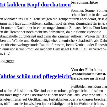
bei Som­mer­hit­ze
it kühlem Kopf durchatmen
Som­mer, Son­ne, Son­ne
schein locken in den wa
n Mona­ten ins Freie. Teils stei­gen die Tem­pe­ra­tu­ren aber der­art, dass d
u­me im Haus zum küh­le­ren Zufluchts­ort gera­ten. Zumin­dest für jene, 
cht unterm Dach oder in einem unge­dämm­ten Zuhau­se leben. Dort ko
n die Bewoh­ner noch mehr ins Schwit­zen, da die Son­ne zuerst die
bäu­de­hül­le durch­dringt und dann die Zim­mer auf­heizt. Wegen der Hit­
ben die Wän­de und Boden­be­lä­ge eher che­mi­sche Schad­stof­fe ab. Dah
t es für eine wohn­ge­sun­de Raum­luft rat­sam, beim Neu­bau oder Reno­vi
n emis­si­ons­ar­me Pro­duk­te mit dem Güte­sie­gel EMICODE zu ver­wen­
en
.
(…)
.06.2022
Von der Fabrik ins
Wohn­zim­mer: Kunst­
ahtlos schön und pflegeleicht
harz­be­lä­ge im Trend
Fuß­bö­den aus Kunst­ha
nd wah­re Alles­kön­ner. Sie sind extrem robust, pfle­ge­leicht und sehen
nk ihrer fugen­lo­sen Ober­flä­che zudem noch edel aus. Wäh­rend ihr Ein
tz­ge­biet frü­her auf Groß­kü­chen, Fabrik­hal­len oder Park­häu­ser beschrä
r, trifft man sie inzwi­schen immer häu­fi­ger auch im Wohn­be­reich an.