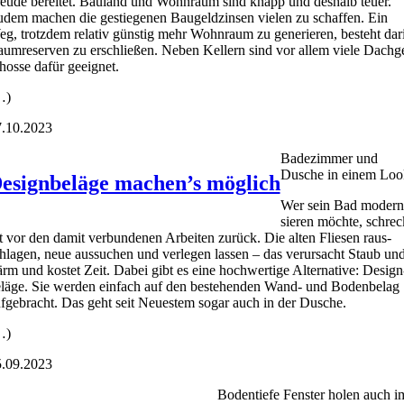
eu­de berei­tet. Bau­land und Wohn­raum sind knapp und des­halb teu­er.
dem machen die gestie­ge­nen Bau­geld­zin­sen vie­len zu schaf­fen. Ein
g, trotz­dem rela­tiv güns­tig mehr Wohn­raum zu gene­rie­ren, besteht dar­
um­re­ser­ven zu erschlie­ßen. Neben Kel­lern sind vor allem vie­le Dach­g
hos­se dafür geeig­net.
…)
.10.2023
Bade­zim­mer und
Dusche in einem Loo
esignbeläge machen’s möglich
Wer sein Bad moder­n
sie­ren möch­te, schrec
t vor den damit ver­bun­de­nen Arbei­ten zurück. Die alten Flie­sen raus­
hla­gen, neue aus­su­chen und ver­le­gen las­sen – das ver­ur­sacht Staub un
rm und kos­tet Zeit. Dabei gibt es eine hoch­wer­ti­ge Alter­na­ti­ve: Design
­lä­ge. Sie wer­den ein­fach auf den bestehen­den Wand- und Boden­be­lag
f­ge­bracht. Das geht seit Neu­es­tem sogar auch in der Dusche.
…)
.09.2023
Boden­tie­fe Fens­ter holen auch i