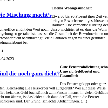
The­ma Wohn­ge­sund­heit
ie Mischung macht’s
Etwa 80 bis 90 Pro­zent ihrer Zeit ver
brin­gen Erwach­se­ne in geschlos­se­ne
Räu­men. Die ver­mehr­te Nut­zung de
me­of­fice erhöht den Wert noch. Umso wich­ti­ger ist es, dass die Wohn
­ge­bung so gestal­tet ist, dass sie die Gesund­heit der Bewoh­ne­rin­nen u
woh­ner nicht beein­träch­tigt. Vie­le Fak­to­ren tra­gen zu einer gesun­den
hn­um­ge­bung bei.
…)
.04.2023
Gute Fens­ter­ab­dich­tung scho
Umwelt, Geld­beu­tel und
ind die noch ganz dicht?
Gesund­heit
Das Fens­ter gekippt oder ganz
fen, gleich­zei­tig alle Heiz­kör­per voll auf­ge­dreht? Wer auf die­se Wei­se
f­tet, heizt das Geld buch­stäb­lich zum Fens­ter hin­aus. In vie­len Gebäu­d
cht nur älte­ren, ist das lei­der auch dann der Fall, wenn die Fens­ter
schlos­sen sind. Der Grund: schlech­te Abdich­tun­gen. (…)