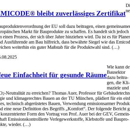
Di
ne
MICODE® bleibt zuverlässiges Zertifikat
u­pro­duk­ten­ver­ord­nung der EU soll dazu bei­tra­gen, einen gemein­sa­me
ro­päi­schen Markt für Bau­pro­duk­te zu schaf­fen. Es han­delt sich jedoch
 einen Pro­zess, der sich über Jah­re hin­zie­hen wird. Da ist es für Pla­ner
d Aus­füh­ren­de am Bau hilf­reich, dass bewähr­te Sie­gel wie das Emi­co
i­chen wei­ter­hin ein guter Maß­stab für die Pro­dukt­wahl sind. (…)
.08.2025
Wie kann de
Bau­sek­tor
eue Einfachheit für gesunde Räume
dazu bei­tra­
gen, die Kli­
ma­zie­le und
O
-Neu­tra­li­tät zu errei­chen? Tho­mas Auer, Pro­fes­sor für Gebäu­de­tech­
2
­gie und kli­ma­ge­rech­tes Bau­en an der TU Mün­chen, plä­diert für ein ein­
es, tech­nisch abge­rüs­te­tes Bau­en, Ver­wen­dung emis­si­ons­ar­mer Pro­duk­
d eine neue Defi­ni­ti­on des Begriffs „Kom­fort“. Der fol­gen­de Bericht g
 kon­zen­trier­ter Form den Vor­trag von Prof. Auer bei der GEV, Gemein
haft Emis­si­ons­kon­trol­lier­te Ver­le­ge­werk­stof­fe, Kleb­stof­fe und Bau­pro­
k­te, wie­der. (…)