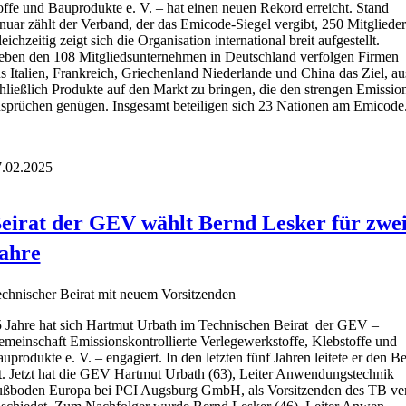
of­fe und Bau­pro­duk­te e. V. – hat einen neu­en Rekord erreicht. Stand
nu­ar zählt der Ver­band, der das Emi­code-Sie­gel ver­gibt, 250 Mit­glie­der
eich­zei­tig zeigt sich die Orga­ni­sa­ti­on inter­na­tio­nal breit auf­ge­stellt.
ben den 108 Mitglieds­unternehmen in Deutsch­land ver­fol­gen Fir­men
s Ita­li­en, Frank­reich, Grie­chen­land Nie­der­lan­de und Chi­na das Ziel, au
hließ­lich Pro­duk­te auf den Markt zu brin­gen, die den stren­gen Emis­si­o
­sprü­chen genü­gen. Ins­ge­samt betei­li­gen sich 23 Natio­nen am Emi­code
.02.2025
eirat der GEV wählt Bernd Lesker für zwe
ahre
ch­ni­scher Bei­rat mit neu­em Vor­sit­zen­den
 Jah­re hat sich Hart­mut Urbath im Tech­ni­schen Bei­rat der GEV –
mein­schaft Emis­si­ons­kon­trol­lier­te Ver­le­ge­werk­stof­fe, Kleb­stof­fe und
u­pro­duk­te e. V. – enga­giert. In den letz­ten fünf Jah­ren lei­te­te er den Be
t. Jetzt hat die GEV Hart­mut Urbath (63), Lei­ter Anwen­dungs­tech­nik
ß­bo­den Euro­pa bei PCI Augs­burg GmbH, als Vor­sit­zen­den des TB ve