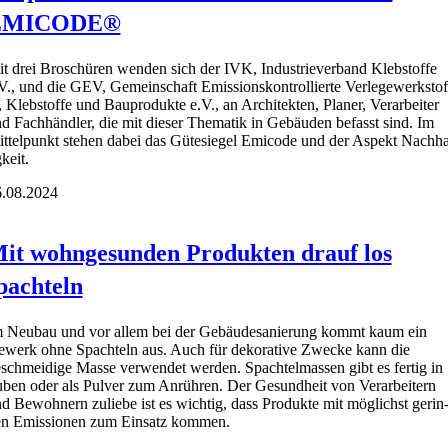
EMICODE®
t drei Bro­schü­ren wen­den sich der IVK, Indus­trie­ver­band Kleb­stof­fe
V., und die GEV, Gemein­schaft Emis­si­ons­kon­trol­lier­te Ver­le­ge­werk­stof
, Kleb­stof­fe und Bau­pro­duk­te e.V., an Archi­tek­ten, Pla­ner, Ver­ar­bei­ter
d Fach­händ­ler, die mit die­ser The­ma­tik in Gebäu­den befasst sind. Im
t­tel­punkt ste­hen dabei das Güte­sie­gel Emi­code und der Aspekt Nach­ha
­keit.
.08.2024
it wohngesunden Produkten drauf los
pachteln
 Neu­bau und vor allem bei der Gebäu­de­sa­nie­rung kommt kaum ein
werk ohne Spach­teln aus. Auch für deko­ra­ti­ve Zwe­cke kann die
schmei­di­ge Mas­se ver­wen­det wer­den. Spach­tel­mas­sen gibt es fer­tig in
ben oder als Pul­ver zum Anrüh­ren. Der Gesund­heit von Ver­ar­bei­tern
d Bewoh­nern zulie­be ist es wich­tig, dass Pro­duk­te mit mög­lichst gerin
n Emis­sio­nen zum Ein­satz kom­men.