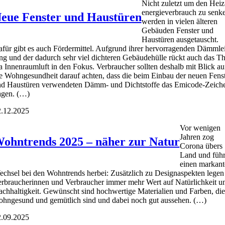
Nicht zuletzt um den Heiz
ener­gie­ver­brauch zu sen­k
eue Fenster und Haustüren
wer­den in vie­len älte­ren
Gebäu­den Fens­ter und
Haus­tü­ren aus­ge­tauscht.
für gibt es auch För­der­mit­tel. Auf­grund ihrer her­vor­ra­gen­den Dämm­le
ng und der dadurch sehr viel dich­te­ren Gebäu­de­hül­le rückt auch das T
 Innen­raum­luft in den Fokus. Ver­brau­cher soll­ten des­halb mit Blick au
e Wohn­ge­sund­heit dar­auf ach­ten, dass die beim Ein­bau der neu­en Fens­
d Haus­tü­ren ver­wen­de­ten Dämm- und Dicht­stof­fe das Emi­code-Zei­ch
a­gen. (…)
.12.2025
Vor weni­gen
Jah­ren zog
ohntrends 2025 – näher zur Natur
Coro­na übers
Land und führ­
einen mar­kan­
ch­sel bei den Wohn­trends her­bei: Zusätz­lich zu Desi­gnaspek­ten legen
r­brau­che­rin­nen und Ver­brau­cher immer mehr Wert auf Natür­lich­keit u
ch­hal­tig­keit. Gewünscht sind hoch­wer­ti­ge Mate­ria­li­en und Far­ben, die
hn­ge­sund und gemüt­lich sind und dabei noch gut aus­se­hen. (…)
.09.2025