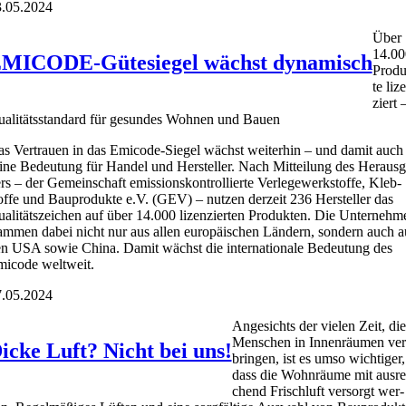
.05.2024
Über
14.00
MICODE-Gütesiegel wächst dynamisch
Pro­d
te liz
ziert 
a­li­täts­stan­dard für gesun­des Woh­nen und Bau­en
s Ver­trau­en in das Emi­code-Sie­gel wächst wei­ter­hin – und damit auch
i­ne Bedeu­tung für Han­del und Her­stel­ler. Nach Mit­tei­lung des Her­aus­g
rs – der Gemein­schaft emis­si­ons­kon­trol­lier­te Ver­le­ge­werk­stof­fe, Kleb­
of­fe und Bau­pro­duk­te e.V. (GEV) – nut­zen der­zeit 236 Her­stel­ler das
a­li­täts­zei­chen auf über 14.000 lizen­zier­ten Pro­duk­ten. Die Unter­neh­m
am­men dabei nicht nur aus allen euro­päi­schen Län­dern, son­dern auch a
n USA sowie Chi­na. Damit wächst die inter­na­tio­na­le Bedeu­tung des
i­code welt­weit.
.05.2024
Ange­sichts der vie­len Zeit, die
Men­schen in Innen­räu­men ver
icke Luft? Nicht bei uns!
brin­gen, ist es umso wich­ti­ger,
dass die Wohn­räu­me mit aus­re
chend Frisch­luft ver­sorgt wer­