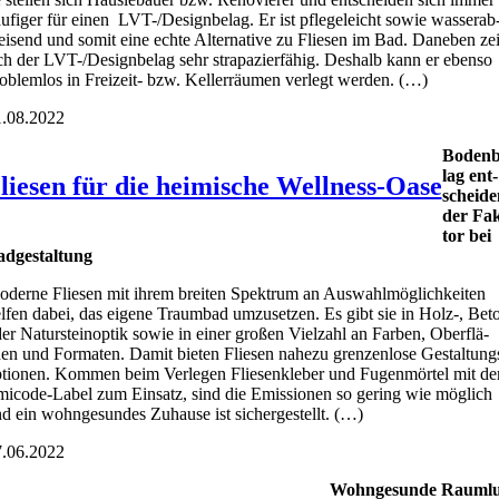
u­fi­ger für einen LVT-/De­sign­be­lag. Er ist pfle­ge­leicht sowie was­ser­ab
i­send und somit eine ech­te Alter­na­ti­ve zu Flie­sen im Bad. Dane­ben ze
ch der LVT-/De­sign­be­lag sehr stra­pa­zier­fä­hig. Des­halb kann er eben­so
o­blem­los in Frei­zeit- bzw. Kel­ler­räu­men ver­legt wer­den. (…)
.08.2022
Boden­b
lag ent­
liesen für die heimische Wellness-Oase
schei­de
der Fa
tor bei
d­ge­stal­tung
der­ne Flie­sen mit ihrem brei­ten Spek­trum an Aus­wahl­mög­lich­kei­ten
l­fen dabei, das eige­ne Traum­bad umzu­set­zen. Es gibt sie in Holz‑, Bet
er Natur­stein­op­tik sowie in einer gro­ßen Viel­zahl an Far­ben, Ober­flä­
en und For­ma­ten. Damit bie­ten Flie­sen nahe­zu gren­zen­lo­se Gestal­tung
­tio­nen. Kom­men beim Ver­le­gen Flie­sen­kle­ber und Fugen­mör­tel mit d
i­code-Label zum Ein­satz, sind die Emis­sio­nen so gering wie mög­lich
d ein wohn­ge­sun­des Zuhau­se ist sicher­ge­stellt. (…)
.06.2022
Wohn­ge­sun­de Raum­lu