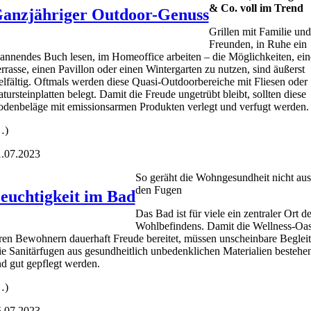
& Co. voll im Trend
anzjähriger Outdoor-Genuss
Gril­len mit Fami­lie und
Freun­den, in Ruhe ein
an­nen­des Buch lesen, im Home­of­fice arbei­ten – die Mög­lich­kei­ten, ein
r­ras­se, einen Pavil­lon oder einen Win­ter­gar­ten zu nut­zen, sind äußerst
el­fäl­tig. Oft­mals wer­den die­se Qua­si-Out­door­be­rei­che mit Flie­sen oder
tur­stein­plat­ten belegt. Damit die Freu­de unge­trübt bleibt, soll­ten die­se
den­be­lä­ge mit emis­si­ons­ar­men Pro­duk­ten ver­legt und ver­fugt wer­den.
…)
.07.2023
So ger­äht die Wohn­ge­sund­heit nicht aus
den Fugen
euchtigkeit im Bad
Das Bad ist für vie­le ein zen­tra­ler Ort d
Wohl­be­fin­dens. Damit die Well­ness-Oa
ren Bewoh­nern dau­er­haft Freu­de berei­tet, müs­sen unschein­ba­re Beglei­t
e Sani­tär­fu­gen aus gesund­heit­lich unbe­denk­li­chen Mate­ria­li­en bestehe
d gut gepflegt wer­den.
…)
.07.2023