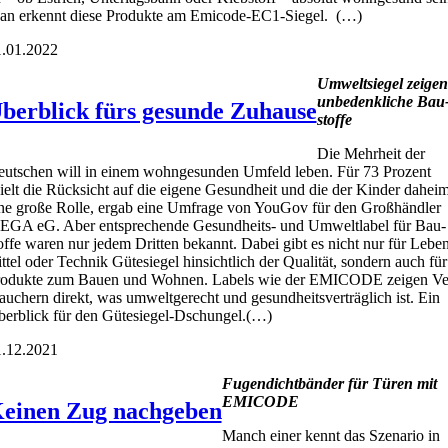
n erkennt die­se Pro­duk­te am Emi­code-EC1-Sie­gel. (…)
.01.2022
Umwelt­sie­gel zei­gen
unbe­denk­li­che Bau
berblick fürs gesunde Zuhause
stof­fe
Die Mehr­heit der
ut­schen will in einem wohn­ge­sun­den Umfeld leben. Für 73 Pro­zent
ielt die Rück­sicht auf die eige­ne Gesund­heit und die der Kin­der dahei
ne gro­ße Rol­le, ergab eine Umfra­ge von You­Gov für den Groß­händ­ler
GA eG. Aber ent­spre­chen­de Gesund­heits- und Umwelt­la­bel für Bau­
of­fe waren nur jedem Drit­ten bekannt. Dabei gibt es nicht nur für Lebe
t­tel oder Tech­nik Güte­sie­gel hin­sicht­lich der Qua­li­tät, son­dern auch für
o­duk­te zum Bau­en und Woh­nen. Labels wie der EMICODE zei­gen Ve
au­chern direkt, was umwelt­ge­recht und gesund­heits­ver­träg­lich ist. Ein
er­blick für den Güte­sie­gel-Dschun­gel.(…)
.12.2021
Fugen­dicht­bän­der für Türen mit
EMICODE
einen Zug nachgeben
Manch einer kennt das Sze­na­rio in