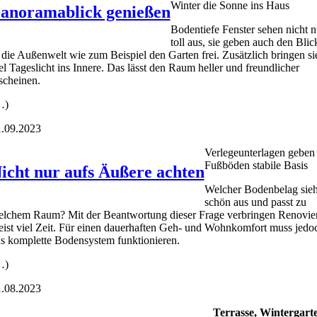
Win­ter die Son­ne ins Haus
anoramablick genießen
Boden­tie­fe Fens­ter sehen nicht n
toll aus, sie geben auch den Blic
 die Außen­welt wie zum Bei­spiel den Gar­ten frei. Zusätz­lich brin­gen si
el Tages­licht ins Inne­re. Das lässt den Raum hel­ler und freund­li­cher
schei­nen.
…)
.09.2023
Ver­le­ge­un­ter­la­gen geben
Fuß­bö­den sta­bi­le Basis
icht nur aufs Äußere achten
Wel­cher Boden­be­lag sieh
schön aus und passt zu
l­chem Raum? Mit der Beant­wor­tung die­ser Fra­ge ver­brin­gen Reno­vie­
ist viel Zeit. Für einen dau­er­haf­ten Geh- und Wohn­kom­fort muss jedo
s kom­plet­te Boden­sys­tem funk­tio­nie­ren.
…)
.08.2023
Ter­ras­se, Win­ter­gar­t