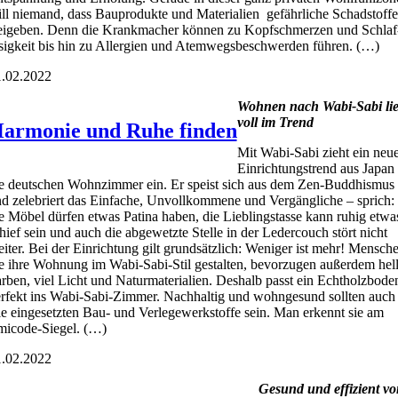
ll nie­mand, dass Bau­pro­duk­te und Mate­ria­li­en gefähr­li­che Schad­stof­fe
ei­ge­ben. Denn die Krank­ma­cher kön­nen zu Kopf­schmer­zen und Schlaf
­sig­keit bis hin zu All­er­gien und Atem­wegs­be­schwer­den füh­ren. (…)
.02.2022
Woh­nen nach Wabi-Sabi lie
voll im Trend
armonie und Ruhe finden
Mit Wabi-Sabi zieht ein neu­
Ein­rich­tungs­trend aus Japan 
e deut­schen Wohn­zim­mer ein. Er speist sich aus dem Zen-Bud­dhis­mus
d zele­briert das Ein­fa­che, Unvoll­kom­me­ne und Ver­gäng­li­che – sprich:
e Möbel dür­fen etwas Pati­na haben, die Lieb­lings­tas­se kann ruhig etwa
hief sein und auch die abge­wetz­te Stel­le in der Leder­couch stört nicht
i­ter. Bei der Ein­rich­tung gilt grund­sätz­lich: Weni­ger ist mehr! Men­sch
e ihre Woh­nung im Wabi-Sabi-Stil gestal­ten, bevor­zu­gen außer­dem hel­
r­ben, viel Licht und Natur­ma­te­ria­li­en. Des­halb passt ein Echt­holz­bo­de
r­fekt ins Wabi-Sabi-Zim­mer. Nach­hal­tig und wohn­ge­sund soll­ten auch
le ein­ge­setz­ten Bau- und Ver­le­ge­werk­stof­fe sein. Man erkennt sie am
i­code-Sie­gel. (…)
.02.2022
Gesund und effi­zi­ent v