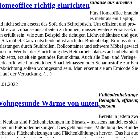
zuhau­se aus arbei­ten
omeoffice richtig einrichten
Fürs Home­of­fice brauch
es mehr als ein Lap­top,
d nicht sel­ten ersetzt das Sofa den Schreib­tisch. Um effi­zi­ent und pro­
k­tiv von zuhau­se aus arbei­ten zu kön­nen, müs­sen wei­te­re Vor­aus­set­zu
n erfüllt sein, wie zum Bei­spiel die rich­ti­gen Licht­ver­hält­nis­se und ges
 Sitz­mö­bel. Ganz ent­schei­dend ist auch der Boden­be­lag. Er muss den
las­tun­gen durch Stuhl­rol­len, Roll­con­tai­ner und schwe­re Möbel gewac
n sein. Wer bei der Ein­rich­tung des Heim­ar­beits­plat­zes auf unbe­han­del­
lz setzt, erzielt ein gesun­des Raum­kli­ma. Auch alle Bau- und Ver­le­ge­
rk­stof­fe wie Par­kett­kle­ber, Spach­tel­mas­sen oder Schaum­stof­fe zur Fen
r­ab­dich­tung soll­ten wohn­ge­sund sein. Man erkennt sie am Emi­code-Sie
l auf der Ver­pa­ckung. (…)
.01.2022
Fuß­bo­den­hei­zun­g
Behag­lich, effi­zi­ent
ohngesunde Wärme von unten
spar­sam
Bereits in jedem zwe
n Neu­bau sind Flä­chen­hei­zun­gen im Ein­satz – meis­tens han­delt es sich
bei um Fuß­bo­den­hei­zun­gen. Dies geht aus einer Mit­tei­lung des Bun­de
r­ban­des Flä­chen­hei­zun­gen und Flä­chen­küh­lun­gen her­vor. Das hat au