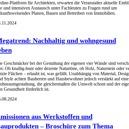
line-Platt­form für Archi­tek­ten, erwar­ten die Ver­an­stal­ter aktu­el­le Ein­bl
e und inten­si­ven Aus­tausch unter Fach­leu­ten zu Fra­gen rund um
kunfts­wei­sen­des Pla­nen, Bau­en und Betrei­ben von Immo­bi­li­en.
.11.2024
egatrend: Nachhaltig und wohngesund
eben
e Geschmä­cker bei der Gestal­tung der eige­nen vier Wän­de sind ver­sch
n: Ob knal­lig-bunt oder dezen­te Natur­tö­ne, ob Holz, Natur­stein oder v
tz­te Flä­chen – erlaubt ist, was gefällt. Unab­hän­gig von Mate­ri­al, Desig
d Style ach­ten Bau­her­ren und Haus­be­woh­ner jedoch ver­stärkt auf eine
hn­raum­ge­stal­tung, die glei­cher­ma­ßen die Umwelt schont und der eige
n Gesund­heit för­der­lich ist.
.08.2024
missionen aus Werkstoffen und
auprodukten – Broschüre zum Thema