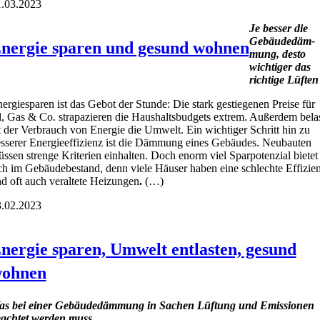
.03.2023
Je bes­ser die
Gebäu­de­däm­
nergie sparen und gesund wohnen
mung, des­to
wich­ti­ger das
rich­ti­ge Lüf­ten
er­gie­spa­ren ist das Gebot der Stun­de: Die stark gestie­ge­nen Prei­se für
, Gas & Co. stra­pa­zie­ren die Haus­halts­bud­gets extrem. Außer­dem bela
t der Ver­brauch von Ener­gie die Umwelt. Ein wich­ti­ger Schritt hin zu
s­se­rer Ener­gie­ef­fi­zi­enz ist die Däm­mung eines Gebäu­des. Neu­bau­ten
s­sen stren­ge Kri­te­ri­en ein­hal­ten. Doch enorm viel Spar­po­ten­zi­al bie­tet
ch im Gebäu­de­be­stand, denn vie­le Häu­ser haben eine schlech­te Effi­zi­e
d oft auch ver­al­te­te Hei­zun­gen
.
(…)
.02.2023
nergie sparen, Umwelt entlasten, gesund
ohnen
s bei einer Gebäu­de­däm­mung in Sachen Lüf­tung und Emis­sio­nen
ach­tet wer­den muss