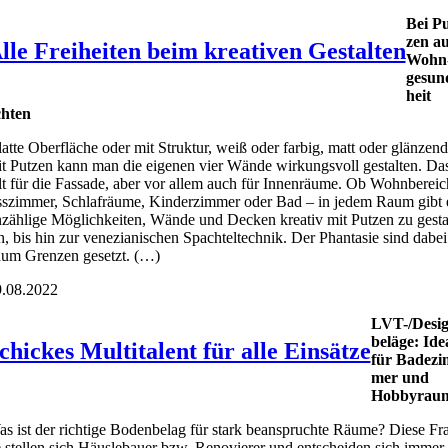
Bei Pu
zen au
lle Freiheiten beim kreativen Gestalten
Wohn
ge­sun
heit
h­ten
at­te Ober­flä­che oder mit Struk­tur, weiß oder far­big, matt oder glän­zend
t Put­zen kann man die eige­nen vier Wän­de wir­kungs­voll gestal­ten. Da
lt für die Fas­sa­de, aber vor allem auch für Innen­räu­me. Ob Wohn­be­reic
s­zim­mer, Schlaf­räu­me, Kin­der­zim­mer oder Bad – in jedem Raum gibt 
zäh­li­ge Mög­lich­kei­ten, Wän­de und Decken krea­tiv mit Put­zen zu gesta
n, bis hin zur vene­zia­ni­schen Spach­tel­tech­nik. Der Phan­ta­sie sind dabei
um Gren­zen gesetzt. (…)
.08.2022
LVT-/De­si
be­lä­ge: Ide­
chickes Multitalent für alle Einsätze
für Bade­zi
mer und
Hob­by­rau
s ist der rich­ti­ge Boden­be­lag für stark bean­spruch­te Räu­me? Die­se Fr
 stel­len sich Häus­le­bau­er bzw. Reno­vie­rer und ent­schei­den sich immer