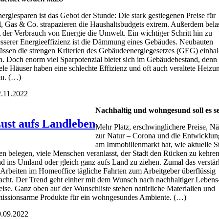
er­gie­spa­ren ist das Gebot der Stun­de: Die stark gestie­ge­nen Prei­se für
, Gas & Co. stra­pa­zie­ren die Haus­halts­bud­gets extrem. Außer­dem bela
t der Ver­brauch von Ener­gie die Umwelt. Ein wich­ti­ger Schritt hin zu
s­se­rer Ener­gie­ef­fi­zi­enz ist die Däm­mung eines Gebäu­des. Neu­bau­ten
s­sen die stren­gen Kri­te­ri­en des Gebäu­de­en­er­gie­ge­set­zes (GEG) ein­hal
n. Doch enorm viel Spar­po­ten­zi­al bie­tet sich im Gebäu­de­be­stand, denn
e­le Häu­ser haben eine schlech­te Effi­zi­enz und oft auch ver­al­te­te Hei­zu
n. (…)
.11.2022
Nach­hal­tig und wohn­ge­sund soll es s
ust aufs Landleben
Mehr Platz, erschwing­li­che­re Prei­se, N
zur Natur – Coro­na und die Ent­wick­lun
am Immo­bi­li­en­markt hat, wie aktu­el­le S
­en bele­gen, vie­le Men­schen ver­an­lasst, der Stadt den Rücken zu keh­re
d ins Umland oder gleich ganz aufs Land zu zie­hen. Zumal das ver­stär
 Arbei­ten im Home­of­fice täg­li­che Fahr­ten zum Arbeit­ge­ber über­flüs­sig
cht. Der Trend geht ein­her mit dem Wunsch nach nach­hal­ti­ger Lebens
i­se. Ganz oben auf der Wunsch­lis­te ste­hen natür­li­che Mate­ria­li­en und
is­si­ons­ar­me Pro­duk­te für ein wohn­ge­sun­des Ambi­en­te. (…)
.09.2022