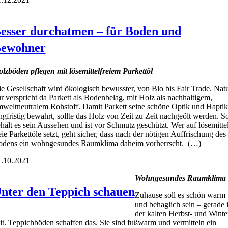
esser durchatmen – für Boden und
ewohner
lz­bö­den pfle­gen mit löse­mit­tel­frei­em Par­kett­öl
e Gesell­schaft wird öko­lo­gisch bewuss­ter, von Bio bis Fair Trade. Nat
r ver­spricht da Par­kett als Boden­be­lag, mit Holz als nach­hal­ti­gem,
welt­neu­tra­lem Roh­stoff. Damit Par­kett sei­ne schö­ne Optik und Hap­tik
ng­fris­tig bewahrt, soll­te das Holz von Zeit zu Zeit nach­ge­ölt wer­den. S
hält es sein Aus­se­hen und ist vor Schmutz geschützt. Wer auf löse­mit­te
eie Par­kett­öle setzt, geht sicher, dass nach der nöti­gen Auf­fri­schung des
dens ein wohn­ge­sun­des Raum­kli­ma daheim vor­herrscht. (…)
.10.2021
Wohn­ge­sun­des Raum­kli­ma
nter den Teppich schauen
Zuhau­se soll es schön warm
und behag­lich sein – gera­de 
der kal­ten Herbst- und Win­te
it. Tep­pich­bö­den schaf­fen das. Sie sind fuß­warm und ver­mit­teln ein