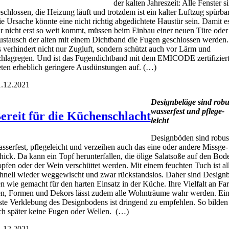
der kal­ten Jah­res­zeit: Alle Fens­ter s
schlos­sen, die Hei­zung läuft und trotz­dem ist ein kal­ter Luft­zug spür­bar
e Ursa­che könn­te eine nicht rich­tig abge­dich­te­te Haus­tür sein. Damit e
r nicht erst so weit kommt, müs­sen beim Ein­bau einer neu­en Türe oder
s­tausch der alten mit einem Dicht­band die Fugen geschlos­sen wer­den.
 ver­hin­dert nicht nur Zug­luft, son­dern schützt auch vor Lärm und
hlag­re­gen. Und ist das Fugen­dicht­band mit dem EMICODE zer­ti­fi­ziert
e­ten erheb­lich gerin­ge­re Aus­düns­tun­gen auf. (…)
.12.2021
Design­be­lä­ge sind robu
was­ser­fest und pfle­ge­
ereit für die Küchenschlacht
leicht
Design­bö­den sind robus
s­ser­fest, pfle­ge­leicht und ver­zei­hen auch das eine oder ande­re Miss­ge­
hick. Da kann ein Topf her­un­ter­fal­len, die öli­ge Salat­so­ße auf den Bod
op­fen oder der Wein ver­schüt­tet wer­den. Mit einem feuch­ten Tuch ist al
hnell wie­der weg­ge­wischt und zwar rück­stands­los. Daher sind Design­
n wie gemacht für den har­ten Ein­satz in der Küche. Ihre Viel­falt an Far
n, For­men und Dekors lässt zudem alle Wohn­träu­me wahr wer­den. Ei
s­te Ver­kle­bung des Design­bo­dens ist drin­gend zu emp­feh­len. So bil­den
ch spä­ter kei­ne Fugen oder Wel­len. (…)
.12.2021