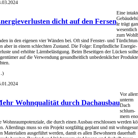
.03.2024
Eine intak­t
Gebäu­de­hü
nergieverlusten dicht auf den Fersen
le trägt ga
wesent­lich
zum Wohl­
n­den in den eige­nen vier Wän­den bei. Oft sind Fens­ter- und Tür­dich­tun
n aber in einem schlech­ten Zustand. Die Fol­ge: Emp­find­li­che Ener­gie­
r­lus­te und erhöh­te Lärm­be­läs­ti­gung. Beim Besei­ti­gen der Lücken soll­t
gen­tü­mer auf die Ver­wen­dung gesund­heit­lich unbe­denk­li­cher Pro­duk­te
h­ten.
…)
.01.2024
Vor alle
unterm
ehr Wohnqualität durch Dachausbau
Dach
schlum­
mern eno
 Wohn­raum­po­ten­zia­le, die durch einen Aus­bau erschlos­sen wer­den kö
n. Aller­dings muss so ein Pro­jekt sorg­fäl­tig geplant und mit wohn­ge­su
n Mate­ria­li­en aus­ge­führt wer­den, damit es allen Bewoh­nern dau­er­haft