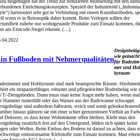
zu bei­getra­gen hat der Trend zur redu­zier­ten Möblie­rung mit den dami
r­bun­de­nen Ein­rich­tungs­kon­zep­ten. Spe­zi­ell der Indus­trie­stil („Indus­tri­a
yle“) har­mo­niert sehr gut in Ver­bin­dung mit einem Kunst­harz­bo­den, sp
­ell wenn er in Beto­nop­tik daher kommt. Beim Ver­le­gen soll­ten der
sund­heit zulie­be nur wohn­ge­sun­de Pro­duk­te zum Ein­satz kom­men, di
n am Emi­code-Sie­gel erkennt. (…)
.04.2022
Design­be­lä­g
wie gemacht
in Fußboden mit Nehmerqualitäten
für Bade­zim
mer und Ho
by­raum
de­zim­mer und Hob­by­raum sind stark bean­spruch­te Räu­me. Hier­hin­ei
hört ein stra­pa­zier­fä­hi­ger, robus­ter und pfle­ge­leich­ter Boden­be­lag wie 
T/-Design­bo­den. Dann muss man kei­ne Angst mehr haben, wenn mal
r Ham­mer run­ter­fällt oder das Was­ser aus der Bade­wan­ne schwappt.
sign­be­lä­ge sind außer­dem fuß­warm, weich und somit gelenk­scho­nend
r­über hin­aus glän­zen sie mit einer schier gren­zen­lo­sen Viel­falt an Far­
d Deko­ren, so dass kei­ne Wohn­träu­me offen blei­ben. Klebt man den
sign­be­lag zusätz­lich fest auf den Unter­grund, bil­den sich spä­ter kei­ne
gen oder Wel­len. Beim Ein­bau des Bodens ist dar­auf zu ach­ten, dass n
ch­wer­ti­ge emis­si­ons­ar­me Kleb­stof­fe zum Ein­satz kom­men. Man erken
e am Emi­code-EC1-Sie­gel. (…)