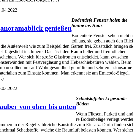
.04.2022
Boden­tie­fe Fens­ter holen die
Son­ne ins Haus
anoramablick genießen
Boden­tie­fe Fens­ter sehen nicht n
toll aus, sie geben auch den Blic
 die Außen­welt wie zum Bei­spiel den Gar­ten frei. Zusätz­lich brin­gen si
el Tages­licht ins Inne­re. Das lässt den Raum hel­ler und freund­li­cher
schei­nen. Wer sich für gro­ße Glas­fron­ten ent­schei­det, kann zwi­schen
ns­ter­wän­den mit Fest­ver­gla­sung und Hebe­schie­be­tü­ren wäh­len. Beim
n­bau soll­ten nur auf Wohn­ge­sund­heit geprüf­te und sehr emis­si­ons­ar­me
te­ria­li­en zum Ein­satz kom­men. Man erkennt sie am Emi­code-Sie­gel.
…)
.03.2022
Schad­stoff­check: gesun­de
Böden
auber von oben bis unten
Wenn Flie­sen, Par­kett und an
re Boden­be­lä­ge ver­legt wer­de
m­men in der Regel zahl­rei­che Bau­stof­fe zum Ein­satz. Dar­in fin­den sic
nch­mal Schad­stof­fe, wel­che die Raum­luft belas­ten kön­nen. Wer sicher