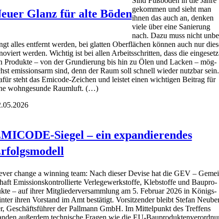
Sind Fuß­bö­den in die Jah­re
gekom­men und sieht man
euer Glanz für alte Böden
ihnen das auch an, den­ken
vie­le über eine Sanie­rung
nach. Dazu muss nicht unbe
ngt alles ent­fernt wer­den, bei glat­ten Ober­flä­chen kön­nen auch nur die­s
no­viert wer­den. Wich­tig ist bei allen Arbeits­schrit­ten, dass die ein­ge­setz
n Pro­duk­te – von der Grun­die­rung bis hin zu Ölen und Lacken – mög­
chst emis­si­ons­arm sind, denn der Raum soll schnell wie­der nutz­bar sein.
für steht das Emi­code-Zei­chen und leis­tet einen wich­ti­gen Bei­trag für
ne wohn­ge­sun­de Raum­luft. (…)
.05.2026
MICODE-Siegel – ein expandierendes
rfolgsmodell
ver chan­ge a win­ning team: Nach die­ser Devi­se hat die GEV – Gemei
haft Emis­si­ons­kon­trol­lier­te Ver­le­ge­werk­stof­fe, Kleb­stof­fe und Bau­pro­
k­te – auf ihrer Mit­glie­der­ver­samm­lung am 5. Febru­ar 2026 in Königs­
n­ter ihren Vor­stand im Amt bestä­tigt. Vor­sit­zen­der bleibt Ste­fan Neu­be
r, Geschäfts­füh­rer der Pall­mann GmbH. Im Mit­tel­punkt des Tref­fens
an­den außer­dem tech­ni­sche Fra­gen wie die EU-Bau­pro­duk­ten­ver­ord­n