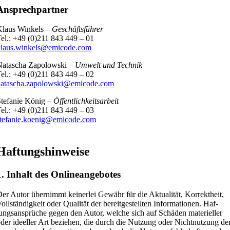
Ansprechpartner
laus Win­kels –
Geschäfts­füh­rer
el.: +49 (0)211 843 449 – 01
klaus.winkels@emicode.com
ata­scha Zapo­low­ski –
Umwelt und Tech­nik
el.: +49 (0)211
843 449 – 02
natascha.zapolowski@emicode.com
te­fa­nie König –
Öffent­lich­keits­ar­beit
el.: +49 (0)211 843 449 – 03
stefanie.koenig@emicode.com
Haftungshinweise
1. Inhalt des Onlineangebotes
er Autor über­nimmt kei­ner­lei Gewähr für die Aktua­li­tät, Kor­rekt­heit,
oll­stän­dig­keit oder Qua­li­tät der bereit­ge­stell­ten Infor­ma­tio­nen. Haf­
ungs­an­sprü­che gegen den Autor, wel­che sich auf Schä­den mate­ri­el­ler
der ideel­ler Art bezie­hen, die durch die Nut­zung oder Nicht­nut­zung de