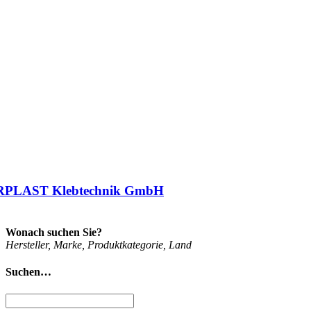
PLAST Klebtechnik GmbH
Wonach suchen Sie?
Her­stel­ler, Mar­ke, Pro­dukt­ka­te­go­rie, Land
Suchen…