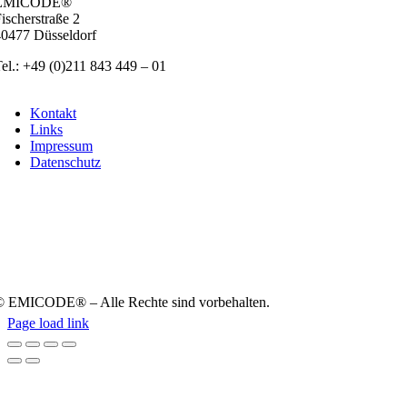
EMICODE®
ischer­stra­ße 2
0477 Düs­sel­dorf
el.: +49 (0)211 843 449 – 01
info@emicode.com
Kon­takt
Links
Impres­sum
Daten­schutz
 EMICODE® – Alle Rech­te sind vor­be­hal­ten.
Page load link
Nach
oben