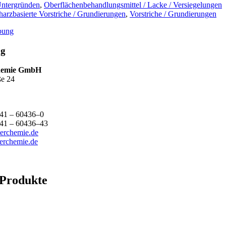
Untergründen
,
Oberflächenbehandlungsmittel / Lacke / Versiegelungen
harzbasierte Vorstriche / Grundierungen
,
Vorstriche / Grundierungen
bung
ng
he­mie GmbH
ße 24
4941 – 60436–0
941 – 60436–43
erchemie.de
rchemie.de
 Produkte