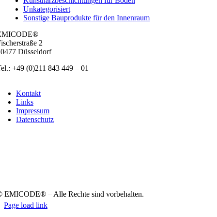
Kunstharzbeschichtungen für Böden
Unkategorisiert
Sonstige Bauprodukte für den Innenraum
EMICODE®
ischer­stra­ße 2
0477 Düs­sel­dorf
el.: +49 (0)211 843 449 – 01
info@emicode.com
Kon­takt
Links
Impres­sum
Daten­schutz
 EMICODE® – Alle Rech­te sind vor­be­hal­ten.
Page load link
Nach