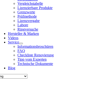
Ver­gleichs­ta­bel­le
Lizen­zier­ba­re Pro­duk­te
Grenz­wer­te
Prüf­me­tho­de
Lizenz­ver­ga­be
Labo­re
Ring­ver­su­che
Her­stel­ler & Mar­ken
Vide­os
Ser­vice
Infor­ma­ti­ons­bro­schü­ren
FAQ
Check­lis­te Reno­vie­rung
Tipp vom Exper­ten
Tech­ni­sche Doku­men­te
Blog