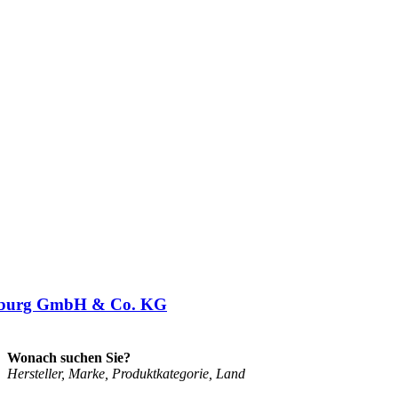
burg GmbH & Co. KG
Wonach suchen Sie?
Her­stel­ler, Mar­ke, Pro­dukt­ka­te­go­rie, Land