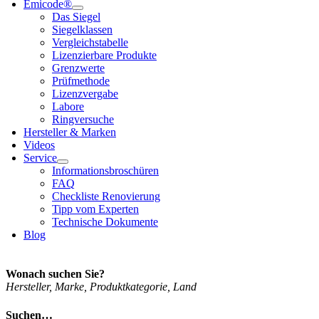
Emi­code®
Das Sie­gel
Sie­gel­klas­sen
Ver­gleichs­ta­bel­le
Lizen­zier­ba­re Pro­duk­te
Grenz­wer­te
Prüf­me­tho­de
Lizenz­ver­ga­be
Labo­re
Ring­ver­su­che
Her­stel­ler & Mar­ken
Vide­os
Ser­vice
Infor­ma­ti­ons­bro­schü­ren
FAQ
Check­lis­te Reno­vie­rung
Tipp vom Exper­ten
Tech­ni­sche Doku­men­te
Blog
Wonach suchen Sie?
Her­stel­ler, Mar­ke, Pro­dukt­ka­te­go­rie, Land
Suchen…