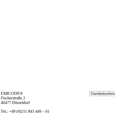
EMICODE®
Fischer­stra­ße 2
40477 Düs­sel­dorf
Tel.: +49 (0)211 843 449 – 01