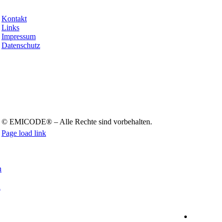
info@emicode.com
Kon­takt
Links
Impres­sum
Daten­schutz
© EMICODE® – Alle Rech­te sind vor­be­hal­ten.
Page load link
Nach
oben
n
n