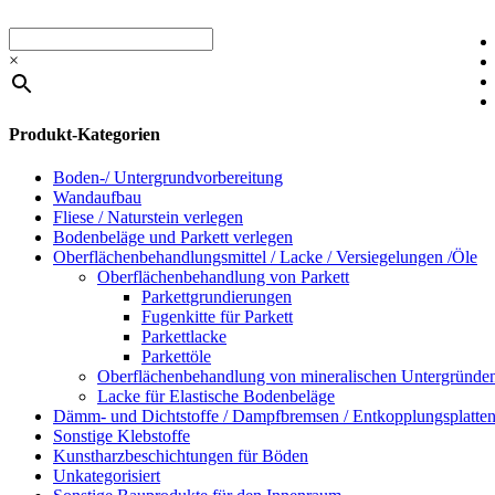
×
Produkt-Kategorien
Boden-/ Untergrundvorbereitung
Wandaufbau
Fliese / Naturstein verlegen
Bodenbeläge und Parkett verlegen
Oberflächenbehandlungsmittel / Lacke / Versiegelungen /Öle
Oberflächenbehandlung von Parkett
Parkettgrundierungen
Fugenkitte für Parkett
Parkettlacke
Parkettöle
Oberflächenbehandlung von mineralischen Untergründe
Lacke für Elastische Bodenbeläge
Dämm- und Dichtstoffe / Dampfbremsen / Entkopplungsplatte
Sonstige Klebstoffe
Kunstharzbeschichtungen für Böden
Unkategorisiert