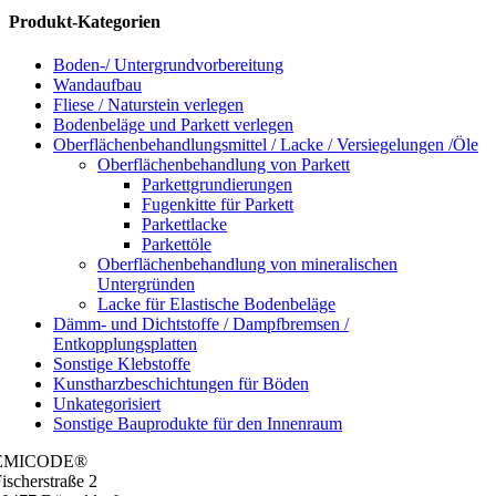
Produkt-Kategorien
Boden-/ Untergrundvorbereitung
Wandaufbau
Fliese / Naturstein verlegen
Bodenbeläge und Parkett verlegen
Oberflächenbehandlungsmittel / Lacke / Versiegelungen /Öle
Oberflächenbehandlung von Parkett
Parkettgrundierungen
Fugenkitte für Parkett
Parkettlacke
Parkettöle
Oberflächenbehandlung von mineralischen
Untergründen
Lacke für Elastische Bodenbeläge
Dämm- und Dichtstoffe / Dampfbremsen /
Entkopplungsplatten
Sonstige Klebstoffe
Kunstharzbeschichtungen für Böden
Unkategorisiert
Sonstige Bauprodukte für den Innenraum
EMICODE®
ischer­stra­ße 2