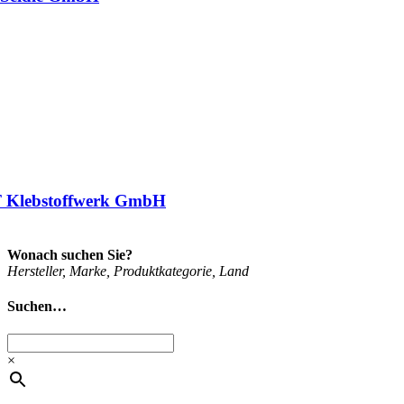
 Klebstoffwerk GmbH
Wonach suchen Sie?
Her­stel­ler, Mar­ke, Pro­dukt­ka­te­go­rie, Land
Suchen…
×