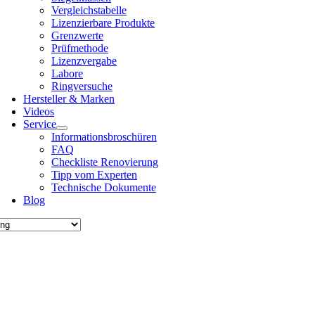
Ver­gleichs­ta­bel­le
Lizen­zier­ba­re Pro­duk­te
Grenz­wer­te
Prüf­me­tho­de
Lizenz­ver­ga­be
Labo­re
Ring­ver­su­che
Her­stel­ler & Mar­ken
Vide­os
Ser­vice
Infor­ma­ti­ons­bro­schü­ren
FAQ
Check­lis­te Reno­vie­rung
Tipp vom Exper­ten
Tech­ni­sche Doku­men­te
Blog