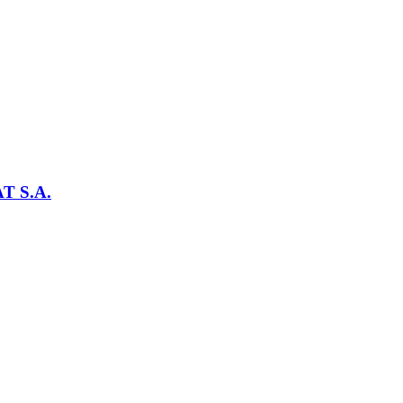
T S.A.