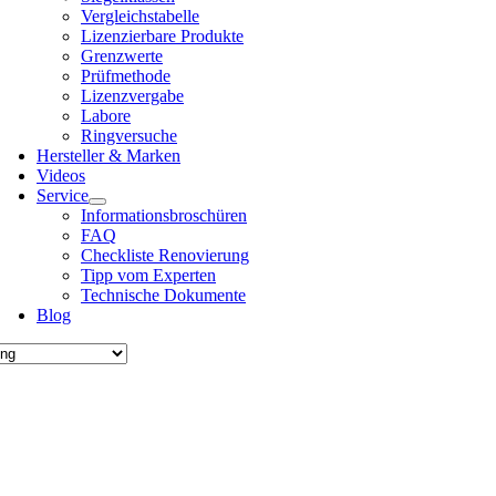
Ver­gleichs­ta­bel­le
Lizen­zier­ba­re Pro­duk­te
Grenz­wer­te
Prüf­me­tho­de
Lizenz­ver­ga­be
Labo­re
Ring­ver­su­che
Her­stel­ler & Mar­ken
Vide­os
Ser­vice
Infor­ma­ti­ons­bro­schü­ren
FAQ
Check­lis­te Reno­vie­rung
Tipp vom Exper­ten
Tech­ni­sche Doku­men­te
Blog