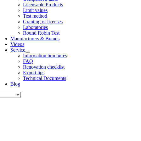
Licens­able Products
Lim­it val­ues
Test meth­od
Grant­ing of licenses
Labor­at­or­ies
Round Robin Test
Man­u­fac­tur­ers & Brands
Videos
Ser­vice
Inform­a­tion bro­chures
FAQ
Renov­a­tion check­list
Expert tips
Tech­nic­al Doc­u­ments
Blog