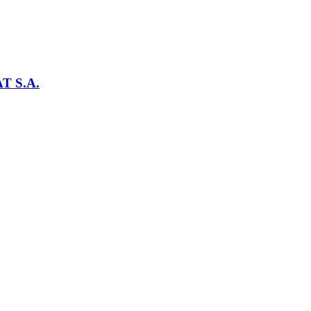
T S.A.