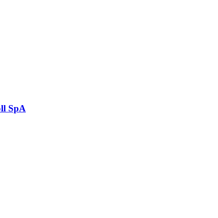
ll SpA