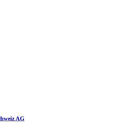
chweiz AG