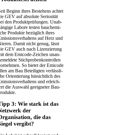
eit Beginn ihres Bestehens ach­tet
ie GEV auf abso­lu­te Serio­si­tät
ei den Pro­dukt­prü­fun­gen. Unab­
än­gi­ge Labo­re tes­ten bau­che­mi­
che Pro­duk­te bezüg­lich ihres
mis­si­ons­ver­hal­tens auf Herz und
ie­ren. Damit nicht genug, lässt
ie GEV auch nach Lizen­zie­rung
it dem Emi­­code-Zei­chen unan­
e­mel­de­te Stich­pro­ben­kon­trol­len
or­neh­men. So bie­tet der Emi­code
llen am Bau Betei­lig­ten ver­läss­li­
he Ori­en­tie­rung hin­sicht­lich des
mis­si­ons­ver­hal­tens und erleich­
ert die Aus­wahl geeig­ne­ter Bau­
ro­duk­te.
Tipp 3: Wie stark ist das
Netzwerk der
Organisation, die das
Siegel vergibt?