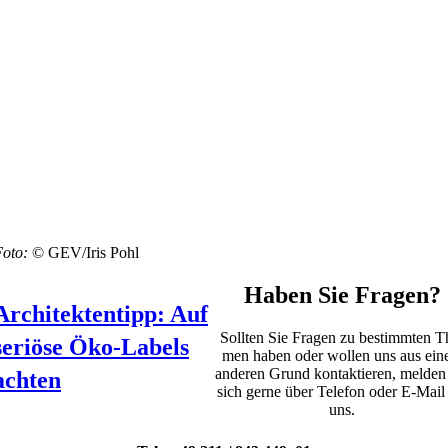
Foto:
© GEV/Iris Pohl
Haben Sie Fragen?
Architektentipp: Auf
Soll­ten Sie Fra­gen zu bestimm­ten T
seriöse Öko-Labels
men haben oder wol­len uns aus ei
ande­ren Grund kon­tak­tie­ren, mel­den
achten
sich ger­ne über Tele­fon oder E‑Mail
uns.