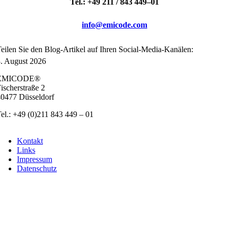
Tel.: +49 211 / 843 449–01
info@emicode.com
ei­len Sie den Blog-Arti­kel auf Ihren Social-Media-Kanä­len:
. August 2026
EMICODE®
ischer­stra­ße 2
0477 Düs­sel­dorf
el.: +49 (0)211 843 449 – 01
info@emicode.com
Kon­takt
Links
Impres­sum
Daten­schutz