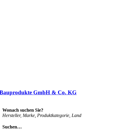
 Bauprodukte GmbH & Co. KG
Wonach suchen Sie?
Her­stel­ler, Mar­ke, Pro­dukt­ka­te­go­rie, Land
Suchen…