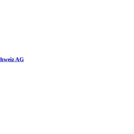
chweiz AG