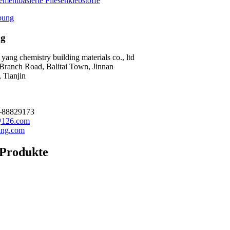
ementbasierte Fliesenklebstoffe
bung
ng
ang che­mis­try buil­ding mate­ri­als co., ltd
 Branch Road, Bali­tai Town, Jinnan
 Tian­jin
2–88829173
126.com
ng.com
 Produkte