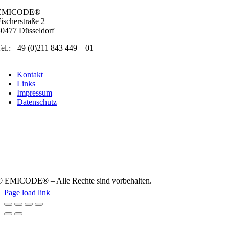
EMICODE®
ischer­stra­ße 2
0477 Düs­sel­dorf
el.: +49 (0)211 843 449 – 01
info@emicode.com
Kon­takt
Links
Impres­sum
Daten­schutz
 EMICODE® – Alle Rech­te sind vor­be­hal­ten.
Page load link
Nach
oben