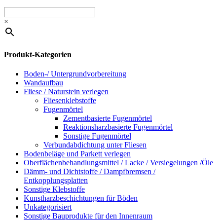
×
Produkt-Kategorien
Boden-/ Untergrundvorbereitung
Wandaufbau
Fliese / Naturstein verlegen
Fliesenklebstoffe
Fugenmörtel
Zementbasierte Fugenmörtel
Reaktionsharzbasierte Fugenmörtel
Sonstige Fugenmörtel
Verbundabdichtung unter Fliesen
Bodenbeläge und Parkett verlegen
Oberflächenbehandlungsmittel / Lacke / Versiegelungen /Öle
Dämm- und Dichtstoffe / Dampfbremsen /
Entkopplungsplatten
Sonstige Klebstoffe
Kunstharzbeschichtungen für Böden
Unkategorisiert
Sonstige Bauprodukte für den Innenraum