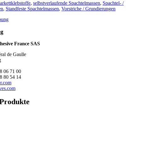
arkettklebstoffe
,
selbstverlaufende Spachtelmassen
,
Spachtel- /
en
,
Standfeste Spachtelmassen
,
Vorstriche / Grundierungen
bung
ng
dhe­si­ve France SAS
ral de Gaul­le
g
88 06 71 00
88 80 54 14
er.com
ves.com
 Produkte