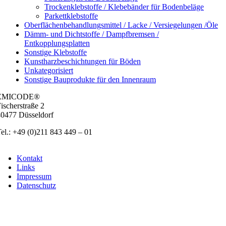
Trockenklebstoffe / Klebebänder für Bodenbeläge
Parkettklebstoffe
Oberflächenbehandlungsmittel / Lacke / Versiegelungen /Öle
Dämm- und Dichtstoffe / Dampfbremsen /
Entkopplungsplatten
Sonstige Klebstoffe
Kunstharzbeschichtungen für Böden
Unkategorisiert
Sonstige Bauprodukte für den Innenraum
EMICODE®
ischer­stra­ße 2
0477 Düs­sel­dorf
el.: +49 (0)211 843 449 – 01
info@emicode.com
Kon­takt
Links
Impres­sum
Daten­schutz