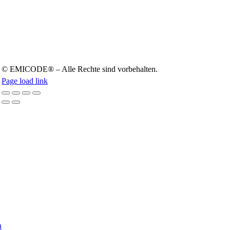
© EMICODE® – Alle Rech­te sind vor­be­hal­ten.
Page load link
Nach
oben
n