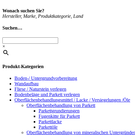
Wonach suchen Sie?
Her­stel­ler, Mar­ke, Pro­dukt­ka­te­go­rie, Land
Suchen…
×
Produkt-Kategorien
Boden-/ Untergrundvorbereitung
Wandaufbau
Fliese / Naturstein verlegen
Bodenbeläge und Parkett verlegen
Oberflächenbehandlungsmittel / Lacke / Versiegelungen /Öle
Oberflächenbehandlung von Parkett
Parkettgrundierungen
Fugenkitte für Parkett
Parkettlacke
Parkettöle
Oberflächenbehandlung von mineralischen Untergründe