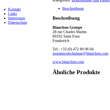
Kategorien:
Bodenbeläge und Parkett
info@emicode.com
Beschreibung
Kon­takt
Links
Beschreibung
Impres­sum
Daten­schutz
Blan­chon Grou­pe
28 rue Charles Mar­tin
69192 Saint Fons
Frank­reich
Tel.: +33 (0) 472 89 06 04
assistancetechnique@blanchon.com
www.blanchon.com
Ähnliche Produkte