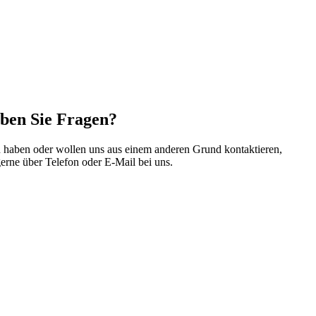
ben Sie Fragen?
 haben oder wol­len uns aus einem ande­ren Grund kon­tak­tie­ren,
er­ne über Tele­fon oder E‑Mail bei uns.