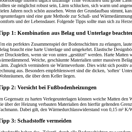
oden­be­lä­ge müs­sen täg­lich unzäh­li­ge Trit­te ver­kraf­ten und gro­ße La
oll­ten sie mög­lichst robust sein, Lärm schlu­cken, sich warm und ange
ie­len Jah­ren noch schön aus­se­hen. Wenn der Grund­auf­bau stimmt, kan
e­ge­un­ter­la­gen sind eine gute Metho­de zur Schall- und Wär­me­däm­mun
om­forts und der Lebens­dau­er. Fol­gen­de Tipps soll­te man sich zu Her­
Tipp 1: Kombination aus Belag und Unterlage beachte
m ein per­fek­tes Zusam­men­spiel der Boden­schich­ten zu erlan­gen, lau­te
elag braucht eine har­te Unter­la­ge und umge­kehrt. Elas­ti­sche Design
er Druck­stel­len, wenn sie von unten „gestützt“ wer­den. Har­te Mat­ten
är­me­däm­mend. Wei­che, geschäum­te Mate­ria­li­en unter mas­si­ven Belä­
ärm. Zugleich ver­min­dern sie Wär­me­ver­lus­te. Dies wirkt sich posi­tiv
ech­nung aus. Beson­ders emp­feh­lens­wert sind die dicken, ’sof­ten‘ Unter
ohn­räu­men, die über dem Kel­ler lie­gen.
Tipp 2: Vorsicht bei Fußbodenheizungen
m Gegen­satz zu har­ten Ver­le­ge­un­ter­la­gen kön­nen wei­che Mat­ten den
ie über der Hei­zung ver­bau­ten Mate­ria­li­en den hier­für gel­ten­den Grenz­
ach­mann. Dabei gilt, den Wär­me­durch­lass­wi­der­stand von 0,15 m² K/W 
Tipp 3: Schadstoffe vermeiden