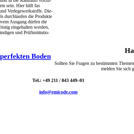
und in die Raum­luft vor­zu­
arm sein. Hier hilft fas
d Ver­le­ge­werk­stof­fe. Die­
ls durch­lau­fen die Pro­duk­te
­ti­vem Aus­gang dür­fen die
is­tig ein­ge­hal­ten wer­den,
­di­gen und Prüf­in­sti­tu­tio­
Ha
 perfekten Boden
Soll­ten Sie Fra­gen zu bestimm­ten The­men
mel­den Sie sich g
Tel.: +49 211 / 843 449–01
info@emicode.com