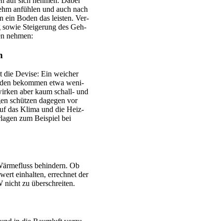
s­ten auf sich neh­men. Dabei
­nehm anfüh­len und auch nach
n ein Boden das leis­ten. Ver­
g sowie Stei­ge­rung des Geh­
zen neh­men:
n
t die Devi­se: Ein wei­cher
­bö­den bekom­men etwa weni­
 wir­ken aber kaum schall- und
gen schüt­zen dage­gen vor
 auf das Kli­ma und die Heiz­
­la­gen zum Bei­spiel bei
 Wär­me­fluss behin­dern. Ob
wert ein­hal­ten, errech­net der
nicht zu über­schrei­ten.