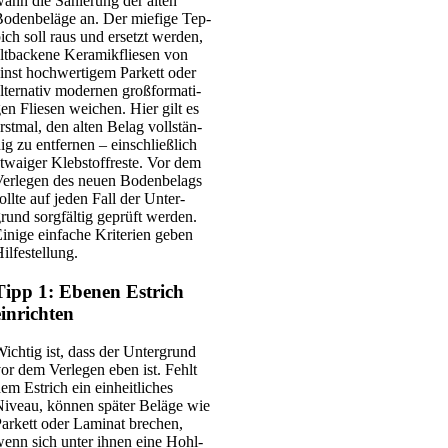
ann die Sanie­rung der alten
oden­be­lä­ge an. Der mie­fi­ge Tep­
ich soll raus und ersetzt wer­den,
lt­ba­cke­ne Kera­mik­flie­sen von
inst hoch­wer­ti­gem Par­kett oder
lter­na­tiv moder­nen groß­for­ma­ti­
en Flie­sen wei­chen. Hier gilt es
rst­mal, den alten Belag voll­stän­
ig zu ent­fer­nen – ein­schließ­lich
twa­iger Kleb­stoff­res­te. Vor dem
er­le­gen des neu­en Boden­be­lags
oll­te auf jeden Fall der Unter­
rund sorg­fäl­tig geprüft wer­den.
ini­ge ein­fa­che Kri­te­ri­en geben
il­fe­stel­lung.
Tipp 1: Ebenen Estrich
einrichten
ich­tig ist, dass der Unter­grund
or dem Ver­le­gen eben ist. Fehlt
em Est­rich ein ein­heit­li­ches
iveau, kön­nen spä­ter Belä­ge wie
ar­kett oder Lami­nat bre­chen,
enn sich unter ihnen eine Hohl­