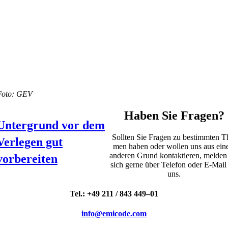
Foto: GEV
Haben Sie Fragen?
Untergrund vor dem
Soll­ten Sie Fra­gen zu bestimm­ten T
Verlegen gut
men haben oder wol­len uns aus ei
ande­ren Grund kon­tak­tie­ren, mel­den
vorbereiten
sich ger­ne über Tele­fon oder E‑Mail
uns.
Tel.: +49 211 / 843 449–01
info@emicode.com