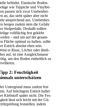
tel­le befin­det. Elas­ti­sche Boden­
e­lä­ge wie Tep­pi­che und Vinyl­bö­
en pas­sen sich zwar Uneben­hei­
en an, das sieht spä­ter aber nicht
ehr anspre­chend aus. Uneben­hei­
en ber­gen zudem stets die Gefahr
er Stol­per­fal­le. Des­halb soll­ten
elä­ge voll­flä­chig fest geklebt
er­den – und um auf der gesam­
en Flä­che opti­mal zu haf­ten, soll­te
er Est­rich abso­lut eben sein.
eist er Ris­se, Löcher oder ähn­li­
hes auf, ist eine Aus­gleich­mas­se
ötig, um den Boden ein­heit­lich zu
ivel­lie­ren.
Tipp 2: Feuchtigkeit
niemals unterschätzen
er Unter­grund muss zudem fest
ein. Auf brü­chi­gem Est­rich haf­tet
er Kleb­stoff spä­ter nicht. Die Fes­
ig­keit lässt sich leicht mit der Git­
er­ritz­prü­fung fest­stel­len, indem