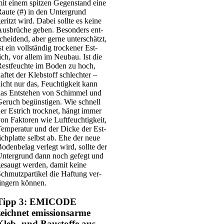
it einem spit­zen Gegen­stand eine
au­te (#) in den Unter­grund
eritzt wird. Dabei soll­te es kei­ne
us­brü­che geben. Beson­ders ent­
chei­dend, aber ger­ne unter­schätzt,
st ein voll­stän­dig tro­cke­ner Est­
ich, vor allem im Neu­bau. Ist die
est­feuch­te im Boden zu hoch,
af­tet der Kleb­stoff schlech­ter –
icht nur das, Feuch­tig­keit kann
as Ent­ste­hen von Schim­mel und
eruch begüns­ti­gen. Wie schnell
er Est­rich trock­net, hängt immer
on Fak­to­ren wie Luft­feuch­tig­keit,
em­pe­ra­tur und der Dicke der Est­
ich­plat­te selbst ab. Ehe der neue
oden­be­lag ver­legt wird, soll­te der
nter­grund dann noch gefegt und
esaugt wer­den, damit kei­ne
chmutz­par­ti­kel die Haf­tung ver­
in­gern kön­nen.
Tipp 3: EMICODE
zeichnet emissionsarme
Kleb- und Baustoffe aus