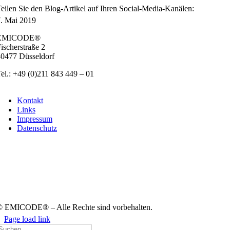
ei­len Sie den Blog-Arti­kel auf Ihren Social-Media-Kanä­len:
. Mai 2019
EMICODE®
ischer­stra­ße 2
0477 Düs­sel­dorf
el.: +49 (0)211 843 449 – 01
info@emicode.com
Kon­takt
Links
Impres­sum
Daten­schutz
 EMICODE® – Alle Rech­te sind vor­be­hal­ten.
Page load link
uche