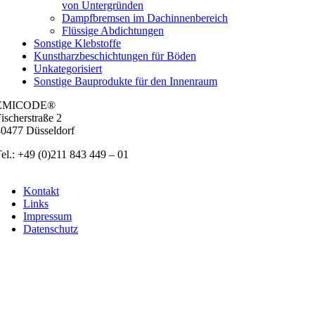
von Untergründen
Dampfbremsen im Dachinnenbereich
Flüssige Abdichtungen
Sonstige Klebstoffe
Kunstharzbeschichtungen für Böden
Unkategorisiert
Sonstige Bauprodukte für den Innenraum
EMICODE®
ischer­stra­ße 2
0477 Düs­sel­dorf
el.: +49 (0)211 843 449 – 01
info@emicode.com
Kon­takt
Links
Impres­sum
Daten­schutz