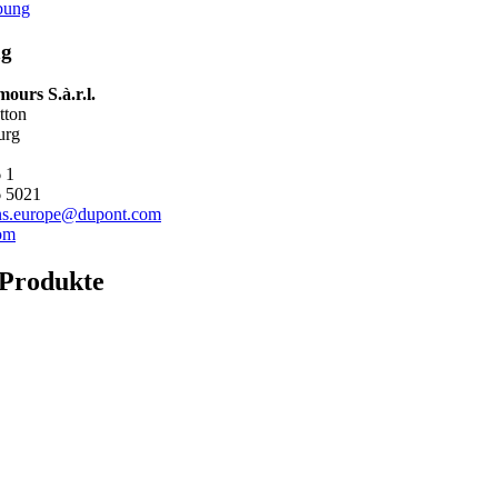
bung
ng
ours S.à.r.l.
­ton
urg
 1
6 5021
ons.europe@dupont.com
om
 Produkte