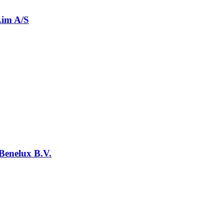
im A/S
 Benelux B.V.