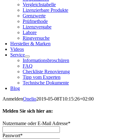
Ver­gleichs­ta­bel­le
Lizen­zier­ba­re Pro­duk­te
Grenz­wer­te
Prüf­me­tho­de
Lizenz­ver­ga­be
Labo­re
Ring­ver­su­che
Her­stel­ler & Mar­ken
Vide­os
Ser­vice
Infor­ma­ti­ons­bro­schü­ren
FAQ
Check­lis­te Reno­vie­rung
Tipp vom Exper­ten
Tech­ni­sche Doku­men­te
Blog
Anmelden
Onelio
2019-05-08T10:15:26+02:00
Melden Sie sich hier an:
Nut­zer­na­me oder E‑Mail Adres­se
*
Pass­wort
*