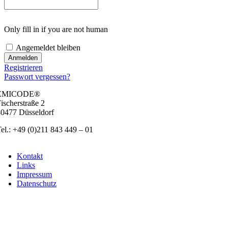
Only fill in if you are not human
Ange­mel­det blei­ben
Regis­trie­ren
Pass­wort ver­ges­sen?
EMICODE®
ischer­stra­ße 2
0477 Düs­sel­dorf
el.: +49 (0)211 843 449 – 01
info@emicode.com
Kon­takt
Links
Impres­sum
Daten­schutz