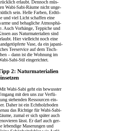
rück­lich erlaubt. Den­noch müs­
en Wabi-Sabi-Räu­­me nicht unge­
üt­lich sein. Hel­le Far­ben, Erd­tö­
e und viel Licht schaf­fen eine
ar­me und behag­li­che Atmo­sphä­
e. Auch Vor­hän­ge, Tep­pi­che und
is­sen aus Natur­ma­te­ria­li­en sind
rlaubt. Hier viel­leicht noch eine
and­ge­töp­fer­te Vase, da ein japa­ni­
ches Tee­ser­vice auf dem Tisch­
hen – dann ist die Woh­nung im
abi-Sabi-Stil ein­ge­rich­tet.
Tipp 2: Naturmaterialien
einsetzen
Mit Wabi-Sabi geht ein bewuss­ter
mgang mit den uns zur Ver­fü­
ung ste­hen­den Res­sour­cen ein­
er. Daher ist ein Echt­holz­bo­den
enau das Rich­ti­ge für Wabi-Sabi-
äu­­me, zumal er sich spä­ter auch
eno­vie­ren lässt. Er darf auch ger­
e leben­di­ge Mase­run­gen und