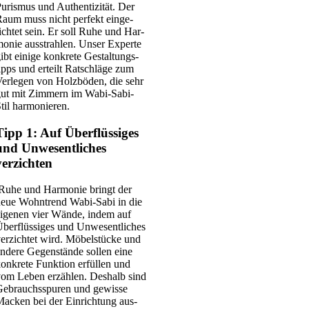
uris­mus und Authen­ti­zi­tät. Der
aum muss nicht per­fekt ein­ge­
ich­tet sein. Er soll Ruhe und Har­
o­nie aus­strah­len. Unser Exper­te
ibt eini­ge kon­kre­te Gestal­tungs­
ipps und erteilt Rat­schlä­ge zum
er­le­gen von Holz­bö­den, die sehr
ut mit Zim­mern im Wabi-Sabi-
til har­mo­nie­ren.
Tipp 1: Auf Überflüssiges
und Unwesentliches
verzichten
Ruhe und Har­mo­nie bringt der
eue Wohn­trend Wabi-Sabi in die
ige­nen vier Wän­de, indem auf
ber­flüs­si­ges und Unwe­sent­li­ches
er­zich­tet wird. Möbel­stü­cke und
nde­re Gegen­stän­de sol­len eine
on­kre­te Funk­ti­on erfül­len und
om Leben erzäh­len. Des­halb sind
ebrauchs­spu­ren und gewis­se
acken bei der Ein­rich­tung aus­