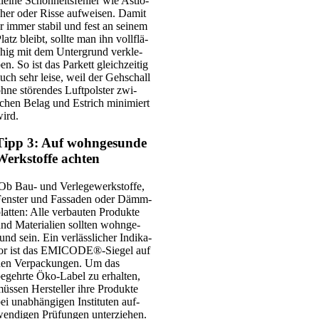
lei­ne Schön­heits­feh­ler wie Ast­lö­
her oder Ris­se auf­wei­sen. Damit
r immer sta­bil und fest an sei­nem
latz bleibt, soll­te man ihn voll­flä­
hig mit dem Unter­grund ver­kle­
en. So ist das Par­kett gleich­zei­tig
uch sehr lei­se, weil der Geh­schall
hne stö­ren­des Luft­pols­ter zwi­
chen Belag und Est­rich mini­miert
ird.
Tipp 3: Auf wohngesunde
Werkstoffe achten
Ob Bau- und Ver­le­ge­werk­stof­fe,
ens­ter und Fas­sa­den oder Dämm­
lat­ten: Alle ver­bau­ten Pro­duk­te
nd Mate­ria­li­en soll­ten wohn­ge­
und sein. Ein ver­läss­li­cher Indi­ka­
tor ist das EMICODE®-Siegel auf
en Ver­pa­ckun­gen. Um das
egehr­te Öko-Label zu erhal­ten,
üs­sen Her­stel­ler ihre Pro­duk­te
ei unab­hän­gi­gen Insti­tu­ten auf­
en­di­gen Prü­fun­gen unter­zie­hen.