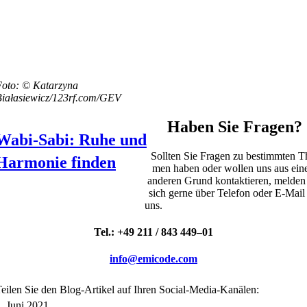
oto: © Katar­zy­na
Białasiewicz/123rf.com/GEV
Haben Sie Fragen?
Wabi-Sabi: Ruhe und
Soll­ten Sie Fra­gen zu bestimm­ten T
Harmonie finden
men haben oder wol­len uns aus ei
ande­ren Grund kon­tak­tie­ren, mel­den
sich ger­ne über Tele­fon oder E‑Mail
uns.
Tel.: +49 211 / 843 449–01
info@emicode.com
ei­len Sie den Blog-Arti­kel auf Ihren Social-Media-Kanä­len:
. Juni 2021