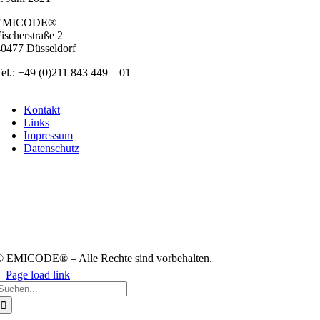
EMICODE®
ischer­stra­ße 2
0477 Düs­sel­dorf
el.: +49 (0)211 843 449 – 01
info@emicode.com
Kon­takt
Links
Impres­sum
Daten­schutz
 EMICODE® – Alle Rech­te sind vor­be­hal­ten.
Page load link
uche
ach:
Nach