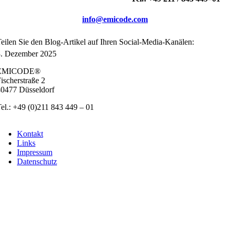
info@emicode.com
ei­len Sie den Blog-Arti­kel auf Ihren Social-Media-Kanä­len:
. Dezem­ber 2025
EMICODE®
ischer­stra­ße 2
0477 Düs­sel­dorf
el.: +49 (0)211 843 449 – 01
info@emicode.com
Kon­takt
Links
Impres­sum
Daten­schutz