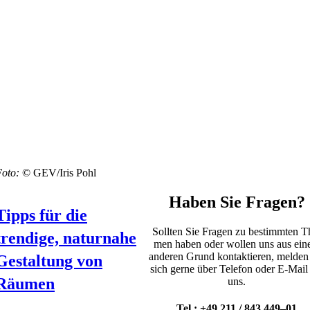
Foto:
© GEV/Iris Pohl
Haben Sie Fragen?
Tipps für die
Soll­ten Sie Fra­gen zu bestimm­ten T
trendige, naturnahe
men haben oder wol­len uns aus ei
ande­ren Grund kon­tak­tie­ren, mel­den
Gestaltung von
sich ger­ne über Tele­fon oder E‑Mail
Räumen
uns.
Tel.: +49 211 / 843 449–01