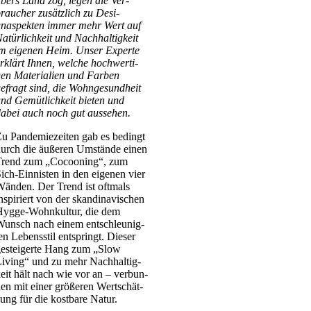
bers Land zog, legen die Ver­
rau­cher zusätz­lich zu Desi­
naspek­ten immer mehr Wert auf
atür­lich­keit und Nach­hal­tig­keit
m eige­nen Heim. Unser Exper­te
rklärt Ihnen, wel­che hoch­wer­ti­
en Mate­ria­li­en und Far­ben
efragt sind, die Wohn­ge­sund­heit
nd Gemüt­lich­keit bie­ten und
abei auch noch gut aus­se­hen.
u Pan­de­mie­zei­ten gab es bedingt
urch die äuße­ren Umstän­de einen
Trend zum „Cocoo­ning“, zum
ich-Ein­­nis­­ten in den eige­nen vier
än­den. Der Trend ist oft­mals
nspi­riert von der skan­di­na­vi­schen
yg­­ge-Wohn­­kul­­tur, die dem
unsch nach einem ent­schleu­nig­
en Lebens­stil ent­springt. Die­ser
estei­ger­te Hang zum „Slow
iving“ und zu mehr Nach­hal­tig­
eit hält nach wie vor an – ver­bun­
en mit einer grö­ße­ren Wert­schät­
ung für die kost­ba­re Natur.