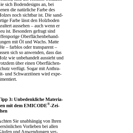
ie sich Boden­de­signs an, bei
enen die natür­li­che Far­be des
ol­zes noch sicht­bar ist. Die sand­
r­ti­ge Far­be lässt den Holz­bo­den
eal­tert aus­se­hen – auch wenn er
eu ist. Beson­ders gefragt sind
ffen­po­ri­ge Ober­flä­chen­be­hand­
un­gen mit Öl und Wachs. Mat­te
le – farb­los oder trans­pa­rent –
as­sen sich so anwen­den, dass das
olz wie unbe­han­delt aus­sieht und
rotz­dem über einen Ober­flä­chen­
chutz ver­fügt. Sogar mit Anthra­­
it- und Schwarz­tö­nen wird expe­
i­men­tiert.
ipp 3: Unbe­denk­li­che Mate­ria­
®
li­en mit dem EMICODE
-Zei­
chen
ch­ten Sie unab­hän­gig von Ihren
er­sön­li­chen Vor­lie­ben bei allen
äu­fen und Anwen­dun­gen ver­