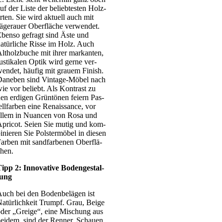
uf der Lis­te der belieb­tes­ten Holz­
r­ten. Sie wird aktu­ell auch mit
äger­au­er Ober­flä­che ver­wen­det.
ben­so gefragt sind Äste und
atür­li­che Ris­se im Holz. Auch
lt­holz­bu­che mit ihrer mar­kan­ten,
us­ti­ka­len Optik wird ger­ne ver­
en­det, häu­fig mit grau­em Finish.
ane­ben sind Vin­­ta­­ge-Möbel nach
ie vor beliebt. Als Kon­trast zu
en erdi­gen Grün­tö­nen fei­ern Pas­
ell­far­ben eine Renais­sance, vor
llem in Nuan­cen von Rosa und
pri­cot. Sei­en Sie mutig und kom­
i­nie­ren Sie Pols­ter­mö­bel in die­sen
ar­ben mit sand­far­be­nen Ober­flä­
hen.
ipp 2: Inno­va­ti­ve Boden­ge­stal­
tung
uch bei den Boden­be­lä­gen ist
atür­lich­keit Trumpf. Grau, Beige
der „Grei­ge“, eine Mischung aus
ei­dem, sind der Ren­ner. Schau­en