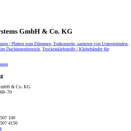
ystems GmbH & Co. KG
nen / Platten zum Dämmen, Entkoppeln, sanieren von Untergründen
,
im Dachinnenbereich
,
Trockenklebstoffe / Klebebänder für
bung
ng
s GmbH & Co. KG
g 68–70
 507 100
 507 4150
e