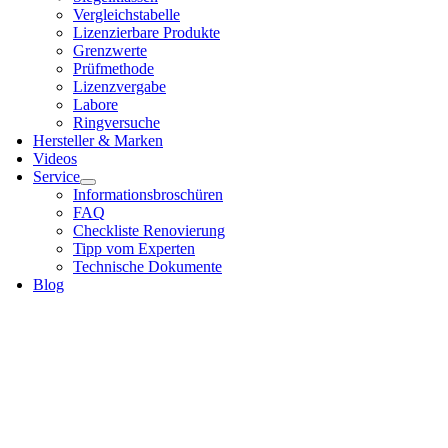
Ver­gleichs­ta­bel­le
Lizen­zier­ba­re Pro­duk­te
Grenz­wer­te
Prüf­me­tho­de
Lizenz­ver­ga­be
Labo­re
Ring­ver­su­che
Her­stel­ler & Mar­ken
Vide­os
Ser­vice
Infor­ma­ti­ons­bro­schü­ren
FAQ
Check­lis­te Reno­vie­rung
Tipp vom Exper­ten
Tech­ni­sche Doku­men­te
Blog