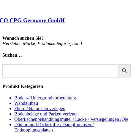
CO CPG Germany GmbH
Wonach suchen Sie?
Her­stel­ler, Mar­ke, Pro­dukt­ka­te­go­rie, Land
Suchen…
Produkt-Kategorien
Boden-/ Untergrundvorbereitung
Wandaufbau
Fliese / Naturstein verlegen
Bodenbeläge und Parkett verlegen
Oberflächenbehandlungsmittel / Lacke / Versiegelungen /Öle
Dämm- und Dichtstoffe / Dampfbremsen /
Entkopplungsplatten