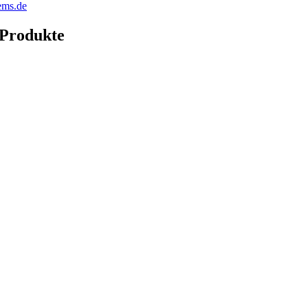
ems.de
 Produkte