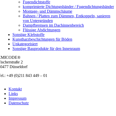
Fugendichtstoffe
komprimierte Dichtungsbänder / Fugendichtungsbänder
Montage- und Dämmschäume
Bahnen / Platten zum Dämmen, Entkoppeln, sanieren
von Untergründen
Dampfbremsen im Dachinnenbereich
Flüssige Abdichtungen
Sonstige Klebstoffe
Kunstharzbeschichtungen für Böden
Unkategorisiert
Sonstige Bauprodukte für den Innenraum
EMICODE®
ischer­stra­ße 2
0477 Düs­sel­dorf
el.: +49 (0)211 843 449 – 01
info@emicode.com
Kon­takt
Links
Impres­sum
Daten­schutz