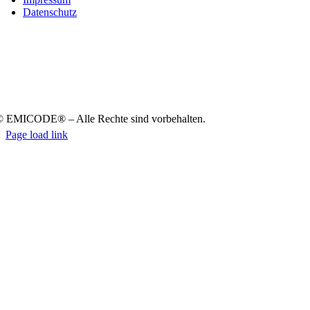
Daten­schutz
 EMICODE® – Alle Rech­te sind vor­be­hal­ten.
Page load link
Nach
oben