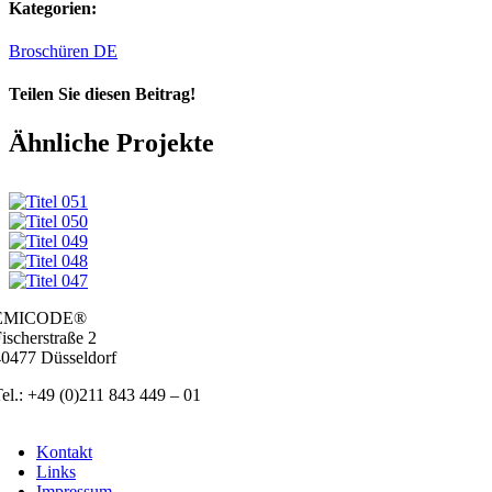
Kategorien:
Broschüren DE
Teilen Sie diesen Beitrag!
Facebook
LinkedIn
WhatsApp
E-
Ähnliche Projekte
Mail
EMICODE®
ischer­stra­ße 2
0477 Düs­sel­dorf
el.: +49 (0)211 843 449 – 01
info@emicode.com
Kon­takt
Links
Impres­sum