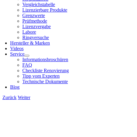
Ver­gleichs­ta­bel­le
Lizen­zier­ba­re Pro­duk­te
Grenz­wer­te
Prüf­me­tho­de
Lizenz­ver­ga­be
Labo­re
Ring­ver­su­che
Her­stel­ler & Mar­ken
Vide­os
Ser­vice
Infor­ma­ti­ons­bro­schü­ren
FAQ
Check­lis­te Reno­vie­rung
Tipp vom Exper­ten
Tech­ni­sche Doku­men­te
Blog
Zurück
Weiter
View
Larger
Image