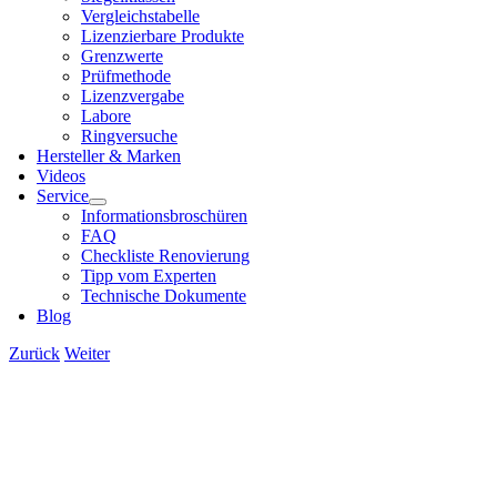
Ver­gleichs­ta­bel­le
Lizen­zier­ba­re Pro­duk­te
Grenz­wer­te
Prüf­me­tho­de
Lizenz­ver­ga­be
Labo­re
Ring­ver­su­che
Her­stel­ler & Mar­ken
Vide­os
Ser­vice
Infor­ma­ti­ons­bro­schü­ren
FAQ
Check­lis­te Reno­vie­rung
Tipp vom Exper­ten
Tech­ni­sche Doku­men­te
Blog
Zurück
Weiter
View
Larger
Image