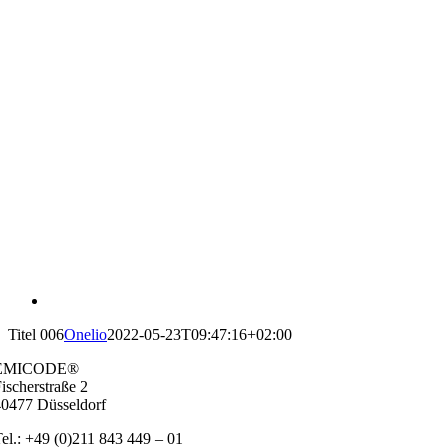
Titel 006
Onelio
2022-05-23T09:47:16+02:00
EMICODE®
ischer­stra­ße 2
0477 Düs­sel­dorf
el.: +49 (0)211 843 449 – 01