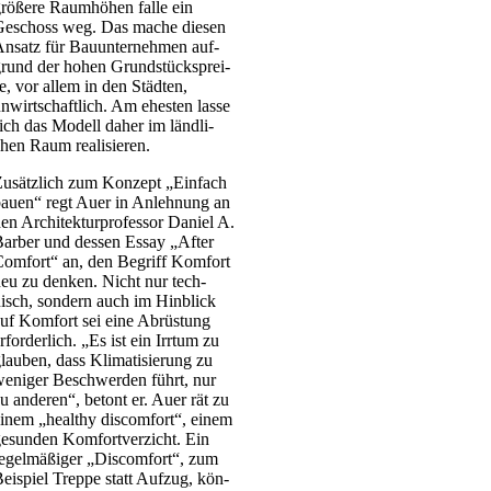
rö­ße­re Raum­hö­hen fal­le ein
eschoss weg. Das mache die­sen
nsatz für Bau­un­ter­neh­men auf­
rund der hohen Grund­stücks­prei­
e, vor allem in den Städ­ten,
nwirt­schaft­lich. Am ehes­ten las­se
ich das Modell daher im länd­li­
hen Raum rea­li­sie­ren.
usätz­lich zum Kon­zept „Ein­fach
au­en“ regt Auer in Anleh­nung an
en Archi­tek­tur­pro­fes­sor Dani­el A.
ar­ber und des­sen Essay „After
om­fort“ an, den Begriff Kom­fort
eu zu den­ken. Nicht nur tech­
isch, son­dern auch im Hin­blick
uf Kom­fort sei eine Abrüs­tung
rfor­der­lich. „Es ist ein Irr­tum zu
lau­ben, dass Kli­ma­ti­sie­rung zu
eni­ger Beschwer­den führt, nur
u ande­ren“, betont er. Auer rät zu
inem „healt­hy dis­com­fort“, einem
esun­den Kom­fort­ver­zicht. Ein
egel­mä­ßi­ger „Dis­com­fort“, zum
ei­spiel Trep­pe statt Auf­zug, kön­