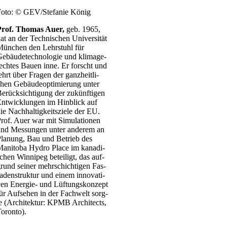
Foto: © GEV/Stefanie König
Prof. Tho­mas Auer,
geb. 1965,
at an der Tech­ni­schen Uni­ver­si­tät
ün­chen den Lehr­stuhl für
ebäu­de­tech­no­lo­gie und kli­ma­ge­
ech­tes Bau­en inne. Er forscht und
ehrt über Fra­gen der ganz­heit­li­
hen Gebäu­de­op­ti­mie­rung unter
erück­sich­ti­gung der zukünf­ti­gen
nt­wick­lun­gen im Hin­blick auf
ie Nach­hal­tig­keits­zie­le der EU.
rof. Auer war mit Simu­la­tio­nen
nd Mes­sun­gen unter ande­rem an
la­nung, Bau und Betrieb des
ani­to­ba Hydro Place im kana­di­
chen Win­ni­peg betei­ligt, das auf­
rund sei­ner mehr­schich­ti­gen Fas­
a­den­struk­tur und einem inno­va­ti­
en Ener­­gie- und Lüf­tungs­kon­zept
ür Auf­se­hen in der Fach­welt sorg­
e (Archi­tek­tur: KPMB Archi­tects,
oron­to).