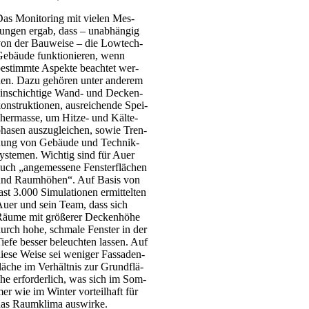
as Moni­to­ring mit vie­len Mes­
un­gen ergab, dass – unab­hän­gig
on der Bau­wei­se – die Low­­tech-
ebäu­­de funk­tio­nie­ren, wenn
estimm­te Aspek­te beach­tet wer­
en. Dazu gehö­ren unter ande­rem
in­schich­ti­ge Wand- und Decken­
on­struk­tio­nen, aus­rei­chen­de Spei­
her­mas­se, um Hit­­ze- und Käl­te­
ha­sen aus­zu­glei­chen, sowie Tren­
ung von Gebäu­de und Tech­nik­
ys­te­men. Wich­tig sind für Auer
uch „ange­mes­se­ne Fens­ter­flä­chen
nd Raum­hö­hen“. Auf Basis von
ast 3.000 Simu­la­tio­nen ermit­tel­ten
uer und sein Team, dass sich
äu­me mit grö­ße­rer Decken­hö­he
urch hohe, schma­le Fens­ter in der
ie­fe bes­ser beleuch­ten las­sen. Auf
ie­se Wei­se sei weni­ger Fas­sa­den­
lä­che im Ver­hält­nis zur Grund­flä­
he erfor­der­lich, was sich im Som­
er wie im Win­ter vor­teil­haft für
as Raum­kli­ma aus­wir­ke.