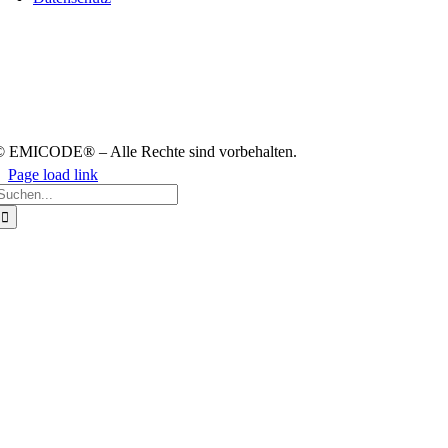
 EMICODE® – Alle Rech­te sind vor­be­hal­ten.
Page load link
uche
ach:
Nach
oben