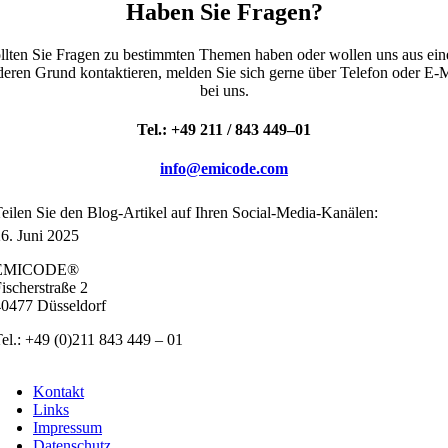
Haben Sie Fragen?
ll­ten Sie Fra­gen zu bestimm­ten The­men haben oder wol­len uns aus ei
e­ren Grund kon­tak­tie­ren, mel­den Sie sich ger­ne über Tele­fon oder E‑
bei uns.
Tel.: +49 211 / 843 449–01
info@emicode.com
ei­len Sie den Blog-Arti­kel auf Ihren Social-Media-Kanä­len:
6. Juni 2025
EMICODE®
ischer­stra­ße 2
0477 Düs­sel­dorf
el.: +49 (0)211 843 449 – 01
info@emicode.com
Kon­takt
Links
Impres­sum
Daten­schutz