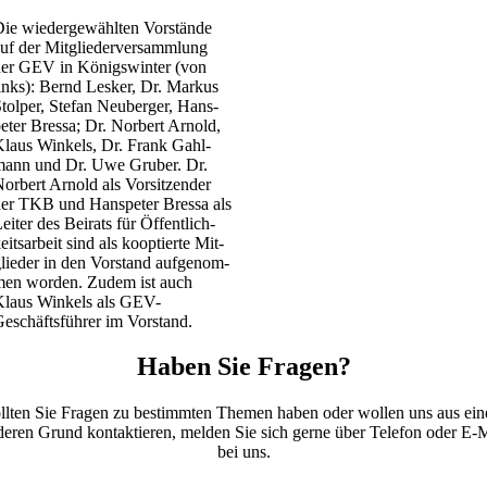
ie wie­der­ge­wähl­ten Vor­stän­de
uf der Mit­glie­der­ver­samm­lung
er GEV in Königs­win­ter (von
inks): Bernd Les­ker, Dr. Mar­kus
tol­per, Ste­fan Neu­ber­ger, Hans­
e­ter Bres­sa; Dr. Nor­bert Arnold,
laus Win­kels, Dr. Frank Gahl­
ann und Dr. Uwe Gru­ber. Dr.
or­bert Arnold als Vor­sit­zen­der
er TKB und Hans­pe­ter Bres­sa als
ei­ter des Bei­rats für Öffent­lich­
eits­ar­beit sind als koop­tier­te Mit­
lie­der in den Vor­stand auf­ge­nom­
en wor­den. Zudem ist auch
laus Win­kels als GEV-
eschäfts­­­füh­­rer im Vor­stand.
Haben Sie Fragen?
ll­ten Sie Fra­gen zu bestimm­ten The­men haben oder wol­len uns aus ei
e­ren Grund kon­tak­tie­ren, mel­den Sie sich ger­ne über Tele­fon oder E‑
bei uns.