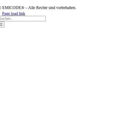
 EMICODE® – Alle Rech­te sind vor­be­hal­ten.
Page load link
uche
ach:
Nach
oben