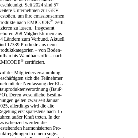
eschleu­nigt. Seit 2024 sind 57
ei­te­re Unter­neh­men zur GEV
esto­ßen, um ihre emis­si­ons­ar­men
®
Pro­duk­te nach EMICODE
zer­ti­
i­zie­ren zu las­sen. Ins­ge­samt
ehö­ren 268 Mit­glieds­fir­men aus
4 Län­dern zum Ver­bund. Aktu­ell
ind 17339 Pro­duk­te aus neun
ro­dukt­ka­te­go­rien – von Boden­
uf­bau bis Wand­bau­stof­fe – nach
®
EMICODE
zer­ti­fi­ziert.
uf der Mit­glie­der­ver­samm­lung
eschäf­tig­ten sich die Teil­neh­mer
uch mit der Neu­fas­sung der EU-
au­­pro­­duk­­ten­­ver­­or­d­­nung (BauP­
O). Deren wesent­li­che Bestim­
un­gen gel­ten zwar seit Janu­ar
025, aller­dings wird die alte
ege­lung erst spä­tes­tens nach 15
ah­ren außer Kraft tre­ten. In der
wi­schen­zeit wer­den die
estehen­den har­mo­ni­sier­ten Pro­
ukt­re­ge­lun­gen in einem soge­