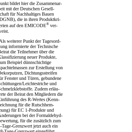
unkt bil­det hier die Zusam­men­ar­
eit mit der Deut­schen Gesell­
chaft für Nach­hal­ti­ges Bau­en
DGNB), die in ihren Pro­dukt­kri­
®
e­ri­en auf den EMICODE
ver­
eist.
ls wei­te­rer Punkt der Tages­ord­
ung infor­mier­te der Tech­ni­sche
ei­rat die Teil­neh­mer über die
las­si­fi­zie­rung neu­er Pro­duk­te,
um Bei­spiel dünn­schich­ti­ge
pach­tel­mas­sen zur Erstel­lung von
ekor­put­zen, Dich­tungs­strei­fen
ür Fens­ter und Türen, gebun­de­ne
chüttungen/Leichtestriche und
chmelz­kleb­stof­fe. Zudem erläu­
er­te der Bei­rat den Mit­glie­dern die
in­füh­rung des R‑Wertes (Kenn­
eich­nung für die Rutsch­hem­
mung) für EC 1‑Produkte und
nde­run­gen bei der Form­alde­hyd­
e­wer­tung, für die zusätz­lich zum
‑Ta­­ge-Gren­z­­wert jetzt auch ein
8-Tage-Gren­z­­wert ein­ge­führt