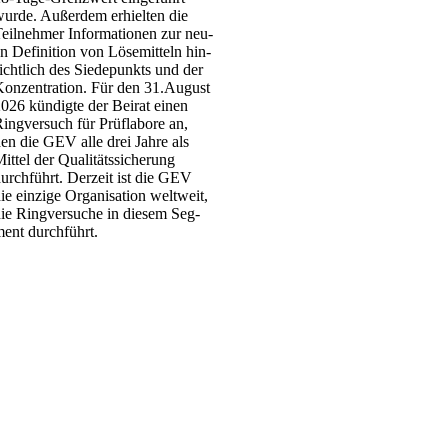
ur­de. Außer­dem erhiel­ten die
eil­neh­mer Infor­ma­tio­nen zur neu­
n Defi­ni­ti­on von Löse­mit­teln hin­
icht­lich des Sie­de­punkts und der
on­zen­tra­ti­on. Für den 31.August
026 kün­dig­te der Bei­rat einen
ing­ver­such für Prüf­la­bo­re an,
en die GEV alle drei Jah­re als
it­tel der Qua­li­täts­si­che­rung
urch­führt. Der­zeit ist die GEV
ie ein­zi­ge Orga­ni­sa­ti­on welt­weit,
ie Ring­ver­su­che in die­sem Seg­
ent durch­führt.