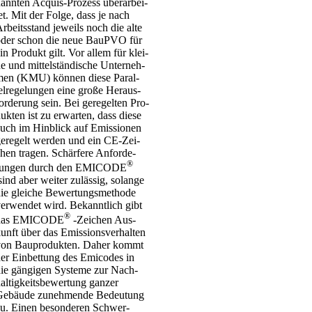
ann­ten Acquis-Pro­­zess über­ar­bei­
et. Mit der Fol­ge, dass je nach
rbeits­stand jeweils noch die alte
der schon die neue BauP­VO für
in Pro­dukt gilt. Vor allem für klei­
e und mit­tel­stän­di­sche Unter­neh­
en (KMU) kön­nen die­se Par­al­
el­re­ge­lun­gen eine gro­ße Her­aus­
or­de­rung sein. Bei gere­gel­ten Pro­
uk­ten ist zu erwar­ten, dass die­se
uch im Hin­blick auf Emis­sio­nen
ere­gelt wer­den und ein CE-Zei­
hen tra­gen. Schär­fe­re Anfor­de­
®
run­gen durch den EMICODE
ind aber wei­ter zuläs­sig, solan­ge
ie glei­che Bewer­tungs­me­tho­de
er­wen­det wird. Bekannt­lich gibt
®
das EMICODE
‑Zei­chen Aus­
unft über das Emis­si­ons­ver­hal­ten
on Bau­pro­duk­ten. Daher kommt
er Ein­bet­tung des Emi­codes in
ie gän­gi­gen Sys­te­me zur Nach­
al­tig­keits­be­wer­tung gan­zer
ebäu­de zuneh­men­de Bedeu­tung
u. Einen beson­de­ren Schwer­