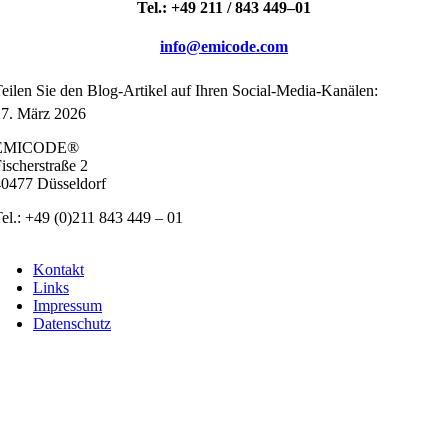
Tel.: +49 211 / 843 449–01
info@emicode.com
ei­len Sie den Blog-Arti­kel auf Ihren Social-Media-Kanä­len:
27. März 2026
EMICODE®
ischer­stra­ße 2
0477 Düs­sel­dorf
el.: +49 (0)211 843 449 – 01
info@emicode.com
Kon­takt
Links
Impres­sum
Daten­schutz