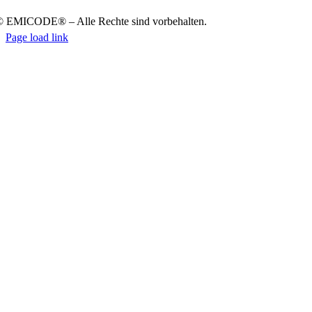
 EMICODE® – Alle Rech­te sind vor­be­hal­ten.
Page load link
Nach
oben