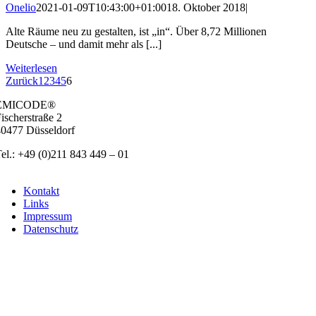
Onelio
2021-01-09T10:43:00+01:00
18. Oktober 2018
|
Alte Räume neu zu gestalten, ist „in“. Über 8,72 Millionen
Deutsche – und damit mehr als [...]
Weiterlesen
Zurück
1
2
3
4
5
6
EMICODE®
ischer­stra­ße 2
0477 Düs­sel­dorf
el.: +49 (0)211 843 449 – 01
info@emicode.com
Kon­takt
Links
Impres­sum
Daten­schutz