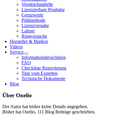
Ver­gleichs­ta­bel­le
Lizen­zier­ba­re Pro­duk­te
Grenz­wer­te
Prüf­me­tho­de
Lizenz­ver­ga­be
Labo­re
Ring­ver­su­che
Her­stel­ler & Mar­ken
Vide­os
Ser­vice
Infor­ma­ti­ons­bro­schü­ren
FAQ
Check­lis­te Reno­vie­rung
Tipp vom Exper­ten
Tech­ni­sche Doku­men­te
Blog
Über
Onelio
Der Autor hat bisher keine Details angegeben.
Bisher hat Onelio, 111 Blog Beiträge geschrieben.