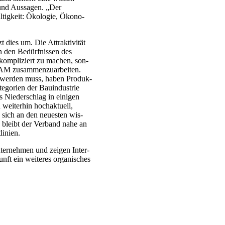
te und Aus­sa­gen. „Der
ig­keit: Öko­lo­gie, Öko­no­
 dies um. Die Attrak­ti­vi­tät
n den Bedürf­nis­sen des
d kom­pli­ziert zu machen, son­
AM zusam­men­zu­ar­bei­ten.
t wer­den muss, haben Pro­duk­
te­go­rien der Bau­in­dus­trie
s Nie­der­schlag in eini­gen
i­ter­hin hoch­ak­tu­ell,
ie sich an den neu­es­ten wis­
 so bleibt der Ver­band nahe an
i­ni­en.
­neh­men und zei­gen Inter­
ft ein wei­te­res orga­ni­sches