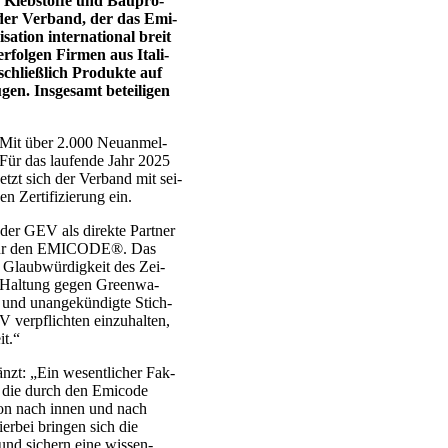
e, Kleb­stof­fe und Bau­pro­
der Ver­band, der das Emi­­
sa­ti­on inter­na­tio­nal breit
­fol­gen Fir­men aus Ita­li­
chließ­lich Pro­duk­te auf
en. Ins­ge­samt betei­li­gen
. Mit über 2.000 Neu­an­mel­
. Für das lau­fen­de Jahr 2025
etzt sich der Ver­band mit sei­
Zer­ti­fi­zie­rung ein.
 der GEV als direk­te Part­ner
h­mer für den EMICODE®. Das
Glaub­wür­dig­keit des Zei­
re Hal­tung gegen Green­wa­
und unan­ge­kün­dig­te Stich­
 ver­pflich­ten ein­zu­hal­ten,
it.“
gänzt: „Ein wesent­li­cher Fak­
kts, die durch den Emi­code
ti­on nach innen und nach
r­bei brin­gen sich die
 und sichern eine wis­sen­