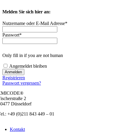
Geben Sie Ih
Melden Sie sich hier an:
Nut­zer­na­me oder E‑Mail Adres­se
*
Pass­wort
*
Only fill in if you are not human
Ange­mel­det blei­ben
Regis­trie­ren
Pass­wort ver­ges­sen?
EMICODE®
ischer­stra­ße 2
0477 Düs­sel­dorf
el.: +49 (0)211 843 449 – 01
info@emicode.com
Kon­takt