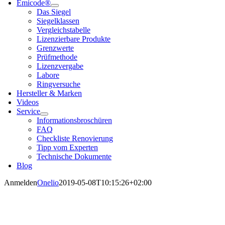
Emi­code®
Das Sie­gel
Sie­gel­klas­sen
Ver­gleichs­ta­bel­le
Lizen­zier­ba­re Pro­duk­te
Grenz­wer­te
Prüf­me­tho­de
Lizenz­ver­ga­be
Labo­re
Ring­ver­su­che
Her­stel­ler & Mar­ken
Vide­os
Ser­vice
Infor­ma­ti­ons­bro­schü­ren
FAQ
Check­lis­te Reno­vie­rung
Tipp vom Exper­ten
Tech­ni­sche Doku­men­te
Blog
Anmelden
Onelio
2019-05-08T10:15:26+02:00